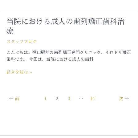
歯
列
矯
当院における成人の歯列矯正歯科治
当
正
院
治
療
に
療
お
スタッフブログ
け
こんにちは。福山駅前の歯列矯正専門クリニック、イロドリ矯正
る
歯科です。 今回は、当院における成人の歯科
成
人
続きを読む »
の
歯
列
矯
←
前
1
2
3
…
14
次
→
正
歯
科
治
療