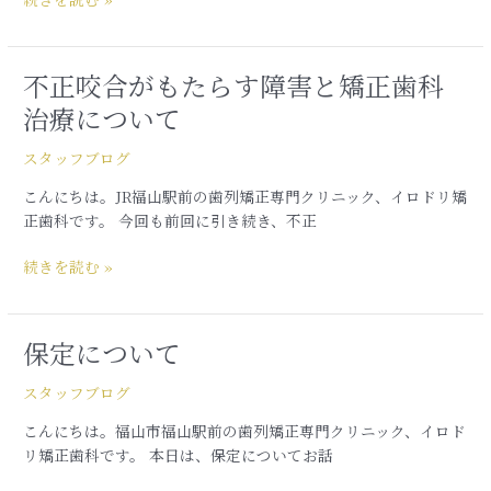
痛
み
に
不正咬合がもたらす障害と矯正歯科
不
つ
正
い
治療について
咬
て
合
スタッフブログ
が
こんにちは。JR福山駅前の歯列矯正専門クリニック、イロドリ矯
も
正歯科です。 今回も前回に引き続き、不正
た
ら
続きを読む »
す
障
害
と
保定について
保
矯
定
スタッフブログ
正
に
歯
つ
こんにちは。福山市福山駅前の歯列矯正専門クリニック、イロド
科
い
リ矯正歯科です。 本日は、保定についてお話
治
て
療