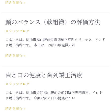
続きを読む »
に
つ
い
顔のバランス（軟組織）の評価方法
顔
て
の
スタッフブログ
バ
ラ
こんにちは。福山市福山駅前の歯列矯正専門クリニック、イロド
ン
リ矯正歯科です。 本日は、お顔の軟組織の評
ス
（軟
続きを読む »
組
織）
の
歯と口の健康と歯列矯正治療
歯
評
と
価
スタッフブログ
口
方
の
法
こんにちは。福山市のJR福山駅前の歯列矯正専門歯科、イロド
健
リ矯正歯科です。 今回は歯と口の健康につい
康
と
続きを読む »