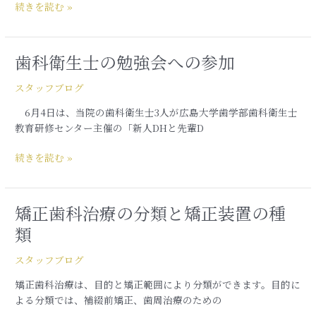
美
続きを読む »
的
矯
正
歯科衛生士の勉強会への参加
歯
装
科
置
スタッフブログ
衛
に
生
つ
6月4日は、当院の歯科衛生士3人が広島大学歯学部歯科衛生士
士
い
教育研修センター主催の「新人DHと先輩D
の
て
勉
続きを読む »
強
会
へ
矯正歯科治療の分類と矯正装置の種
矯
の
正
参
類
歯
加
科
スタッフブログ
治
矯正歯科治療は、目的と矯正範囲により分類ができます。目的に
療
よる分類では、補綴前矯正、歯周治療のための
の