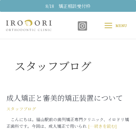
内
8/18 矯正相談受付枠
容
Main
を
ス
MENU
Menu
キ
ッ
投
プ
稿
の
スタッフブログ
ペ
ー
ジ
送
り
成人矯正と審美的矯正装置について
成
人
スタッフブログ
矯
正
‎‎ こんにちは。福山駅前の歯列矯正専門クリニック、イロドリ矯
と
正歯科です。今回は、成人矯正で用いられ
[…続きを読む]
審