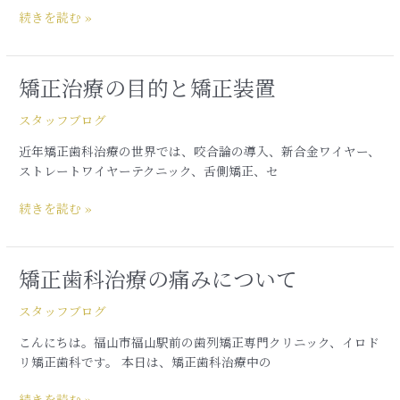
分
続きを読む »
類
と
矯
正
矯正治療の目的と矯正装置
矯
装
正
スタッフブログ
置
治
の
療
近年矯正歯科治療の世界では、咬合論の導入、新合金ワイヤー、
種
の
ストレートワイヤーテクニック、舌側矯正、セ
類
目
的
続きを読む »
と
矯
正
矯正歯科治療の痛みについて
矯
装
正
置
スタッフブログ
歯
科
こんにちは。福山市福山駅前の歯列矯正専門クリニック、イロド
治
リ矯正歯科です。 本日は、矯正歯科治療中の
療
の
続きを読む »