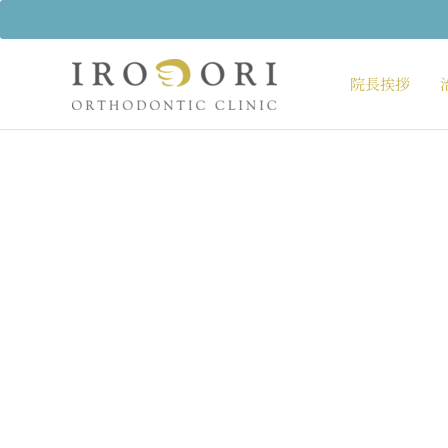
内
容
を
ス
院長挨拶
キ
ッ
プ