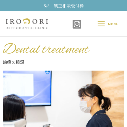
内
8/8 矯正相談受付枠
容
Main
を
ス
MENU
Menu
キ
ッ
プ
Dental treatment
治療の種類