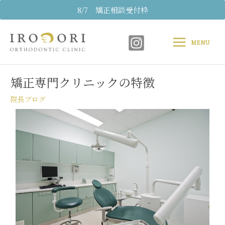
内
8/7 矯正相談受付枠
容
Main
を
ス
MENU
Menu
キ
Post
ッ
navigation
プ
矯正専門クリニックの特徴
院長ブログ