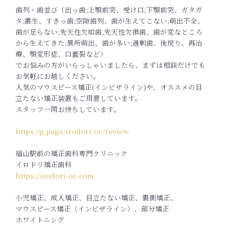
歯列・歯並び（出っ歯;上顎前突、受け口;下顎前突、ガタガ
タ;叢生、すきっ歯;空隙歯列、歯が生えてこない;萌出不全、
歯が足らない;先天性欠如歯,先天性欠損歯、歯が変なところ
から生えてきた;異所萌出、歯が多い;過剰歯、後戻り、再治
療、顎変形症、口蓋裂など）
でお悩みの方がいらっしゃいましたら、まずは相談だけでも
お気軽にお越しください。
人気のマウスピース矯正(インビザライン)や、オススメの目
立たない矯正装置もご用意しています。
スタッフ一同お待ちしています。
https://g.page/irodori-oc/review
福山駅前の矯正歯科専門クリニック
イロドリ矯正歯科
https://irodori-oc.com
小児矯正、成人矯正、目立たない矯正、裏側矯正、
マウスピース矯正（インビザライン）、部分矯正
ホワイトニング