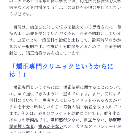
の団体である日本矯正歯科学会では、認定医受験資格を大学
病院などの専門機関で５年以上の研修を必須の項目としてい
るほどです。
当院は、歯並びに対して悩みを抱えている患者さんに、気
持ちよく治療を受けていただくため、完全予約制としていま
す。虫歯などの一般歯科の治療と比較して、診察時間がかか
るのが一般的です。治療に十分時間をとるために、完全予約
制とし、矯正治療のみを扱っています。
「
矯正専門クリニックというからに
は！」
矯正専門というからには、矯正治療に関することについて
は、全て提供できるように、整えています。また、使用する
材料についても、患者さんにとってメリットのあるものかど
うかを十分に吟味したのちに最新の矯正装置を取り入れてい
ます。例えば、表側のブラケット装置についても、昨年出た
ばかりの新商品です。
違和感が少ない
、
目立たない
、
診察時
間が短くなる
、
痛みが少ない
など、大きなアドバンテージが
あるため導入しました。