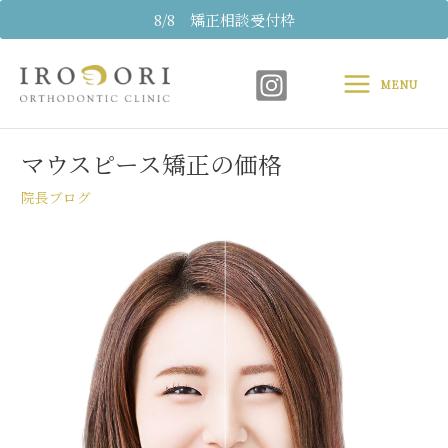
内
8/8 矯正相談受付枠
容
Main
を
ス
MENU
Menu
キ
Post
ッ
navigation
プ
マウスピース矯正の価格
院長ブログ