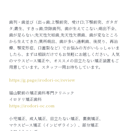
歯列・歯並び（出っ歯;上顎前突、受け口;下顎前突、ガタガ
タ;叢生、すきっ歯;空隙歯列、歯が生えてこない;萌出不全、
歯が足らない;先天性欠如歯,先天性欠損歯、歯が変なところ
から生えてきた;異所萌出、歯が多い;過剰歯、後戻り、再治
療、顎変形症、口蓋裂など）でお悩みの方がいらっしゃいま
したら、まずは相談だけでもお気軽にお越しください。人気
のマウスピース矯正や、オススメの目立たない矯正装置もご
用意しています。スタッフ一同お待ちしています。
https://g.page/irodori-oc/review
福山駅前の矯正歯科専門クリニック
イロドリ矯正歯科
https://irodori-oc.com
小児矯正、成人矯正、目立たない矯正、裏側矯正、
マウスピース矯正（インビザライン）、部分矯正