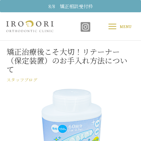
内
8/8 矯正相談受付枠
容
Main
を
ス
MENU
Menu
キ
Post
ッ
navigation
プ
矯正治療後こそ大切！リテーナー
（保定装置）のお手入れ方法につい
て
スタッフブログ