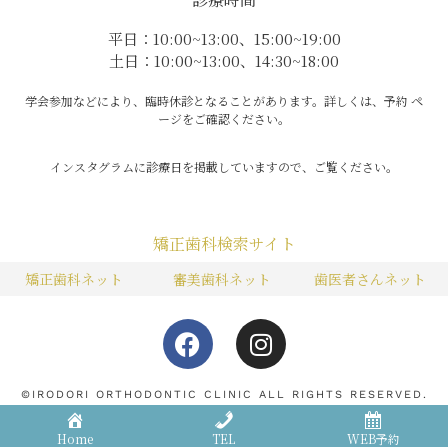
平日：10:00~13:00、15:00~19:00
土日：10:00~13:00、14:30~18:00
学会参加などにより、臨時休診となることがあります。詳しくは、予約 ペ
ージをご確認ください。
インスタグラムに診療日を掲載していますので、ご覧ください。
矯正歯科検索サイト
矯正歯科ネット
審美歯科ネット
歯医者さんネット
F
I
a
n
c
s
e
t
©IRODORI ORTHODONTIC CLINIC ALL RIGHTS RESERVED.
b
a
Home
TEL
WEB予約
矯正歯科治療の一般的なリスクと限界について