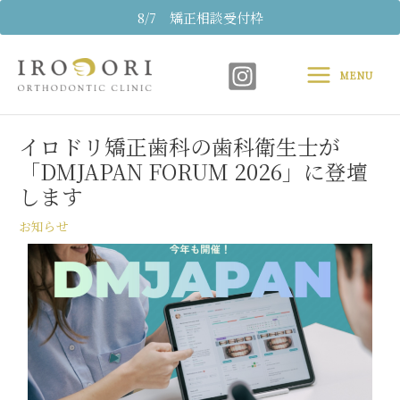
内
8/7 矯正相談受付枠
容
Main
を
ス
MENU
Menu
キ
Post
ッ
navigation
プ
イロドリ矯正歯科の歯科衛生士が
「DMJAPAN FORUM 2026」に登壇
します
お知らせ