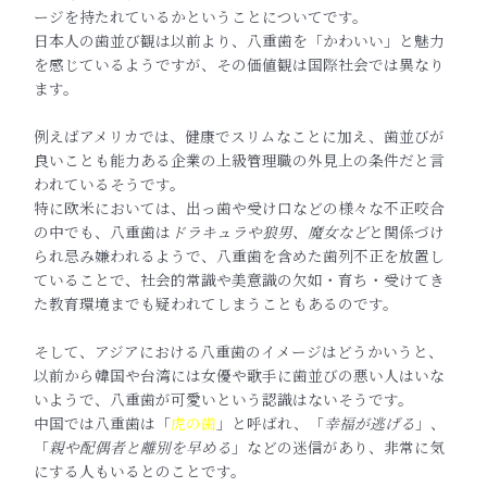
ージを持たれているかということについてです。
日本人の歯並び観は以前より、八重歯を「かわいい」と魅力
を感じているようですが、その価値観は国際社会では異なり
ます。
例えばアメリカでは、健康でスリムなことに加え、歯並びが
良いことも能力ある企業の上級管理職の外見上の条件だと言
われているそうです。
特に欧米においては、出っ歯や受け口などの様々な不正咬合
の中でも、八重歯は
ドラキュラや狼男、魔女など
と関係づけ
られ忌み嫌われるようで、八重歯を含めた歯列不正を放置し
ていることで、社会的常識や美意識の欠如・育ち・受けてき
た教育環境までも疑われてしまうこともあるのです。
そして、アジアにおける八重歯のイメージはどうかいうと、
以前から韓国や台湾には女優や歌手に歯並びの悪い人はいな
いようで、八重歯が可愛いという認識はないそうです。
中国では八重歯は「
虎の歯
」と呼ばれ、「
幸福が逃げる
」、
「
親や配偶者と離別を早める
」などの迷信があり、非常に気
にする人もいるとのことです。