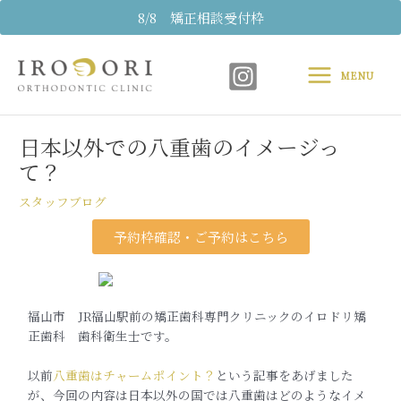
内
8/8 矯正相談受付枠
容
Main
を
ス
MENU
Menu
キ
Post
ッ
navigation
プ
日本以外での八重歯のイメージっ
て？
スタッフブログ
予約枠確認・ご予約はこちら
福山市 JR福山駅前の矯正歯科専門クリニックのイロドリ矯
正歯科 歯科衛生士です。
以前
八重歯はチャームポイント？
という記事をあげました
が、今回の内容は日本以外の国では八重歯はどのようなイメ