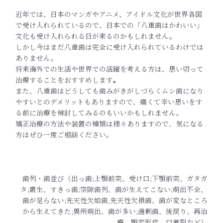
近年では、日本のマンガやアニメ、アイドル文化が世界各国
で受け入れられているので、日本での「八重歯はかわいい」
文化も受け入れられる日が来るのかもしれません。
しかし今はまだ八重歯は完全に受け入れられているわけでは
ありません。
将来海外での生活や世界での活躍を考える方は、思い切って
治療することをおすすめします
。
また、八重歯はどうしても歯みがきがしづらくムシ歯になり
やすいとのデメリットもありますので、痛くて辛い思いをす
る前に治療を検討してみるのもいいかもしれません。
矯正治療の方法や装置の種類は様々ありますので、気になる
方はぜひ一度ご相談ください。
歯列・歯並び（出っ歯;上顎前突、受け口;下顎前突、ガタガ
タ;叢生、すきっ歯;空隙歯列、歯が生えてこない;萌出不全、
歯が足らない;先天性欠如歯,先天性欠損歯、歯が変なところ
から生えてきた;異所萌出、歯が多い;過剰歯、後戻り、再治
療、顎変形症、口蓋裂など）