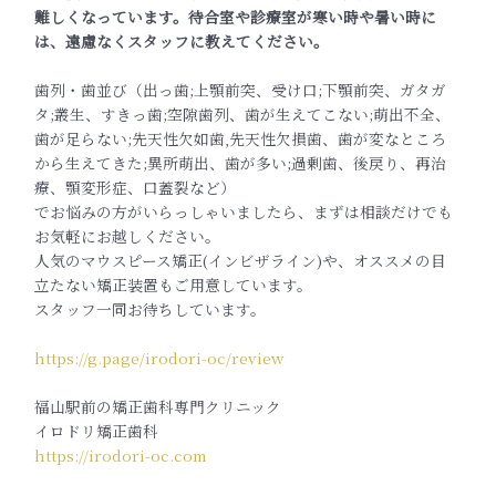
難しくなっています。待合室や診療室が寒い時や暑い時に
は、遠慮なくスタッフに教えてください。
歯列・歯並び（出っ歯;上顎前突、受け口;下顎前突、ガタガ
タ;叢生、すきっ歯;空隙歯列、歯が生えてこない;萌出不全、
歯が足らない;先天性欠如歯,先天性欠損歯、歯が変なところ
から生えてきた;異所萌出、歯が多い;過剰歯、後戻り、再治
療、顎変形症、口蓋裂など）
でお悩みの方がいらっしゃいましたら、まずは相談だけでも
お気軽にお越しください。
人気のマウスピース矯正(インビザライン)や、オススメの目
立たない矯正装置もご用意しています。
スタッフ一同お待ちしています。
https://g.page/irodori-oc/review
福山駅前の矯正歯科専門クリニック
イロドリ矯正歯科
https://irodori-oc.com