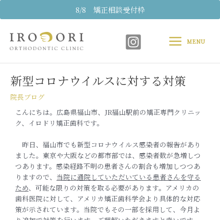
内
8/8 矯正相談受付枠
容
Main
を
ス
MENU
Menu
キ
Post
ッ
navigation
プ
新型コロナウイルスに対する対策
院長ブログ
こんにちは。広島県福山市、JR福山駅前の矯正専門クリニッ
ク、イロドリ矯正歯科です。
昨日、福山市でも新型コロナウイルス感染者の報告があり
ました。東京や大阪などの都市部では、感染者数が急増しつ
つあります。感染経路不明の患者さんの割合も増加しつつあ
りますので、
当院に通院していただいている患者さんを守る
ため
、可能な限りの対策を取る必要があります。アメリカの
歯科医院に対して、アメリカ矯正歯科学会より具体的な対応
策が示されています。当院でもその一部を採用して、今月よ
り追加で対策を行います。ご理解いただきますと幸いです。