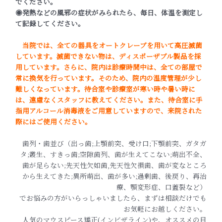
でください。
◉発熱などの風邪の症状がみられたら、毎日、体温を測定し
て記録してください。
当院では、全ての器具をオートクレーブを用いて高圧滅菌
しています。滅菌できない物は、ディスポーザブル製品を採
用しています。さらに、院内は診療時間中は、全ての部屋で
常に換気を行っています。そのため、院内の温度管理が少し
難しくなっています。待合室や診療室が寒い時や暑い時に
は、遠慮なくスタッフに教えてください。また、待合室に手
指用アルコール消毒液をご用意していますので、来院された
際にはご使用ください。
歯列・歯並び（出っ歯;上顎前突、受け口;下顎前突、ガタガ
タ;叢生、すきっ歯;空隙歯列、歯が生えてこない;萌出不全、
歯が足らない;先天性欠如歯,先天性欠損歯、歯が変なところ
から生えてきた;異所萌出、歯が多い;過剰歯、後戻り、再治
療、顎変形症、口蓋裂など）
でお悩みの方がいらっしゃいましたら、まずは相談だけでも
お気軽にお越しください。
人気のマウスピース矯正(インビザライン)や、オススメの目