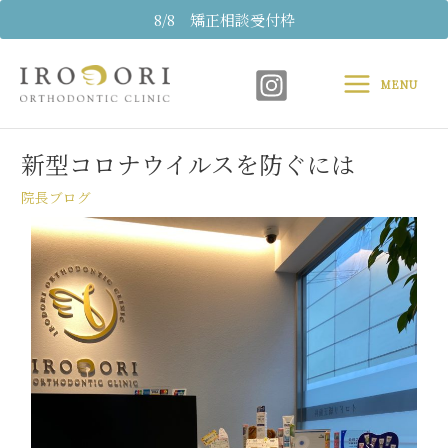
内
8/8 矯正相談受付枠
容
Main
を
ス
MENU
Menu
キ
Post
ッ
navigation
プ
新型コロナウイルスを防ぐには
院長ブログ