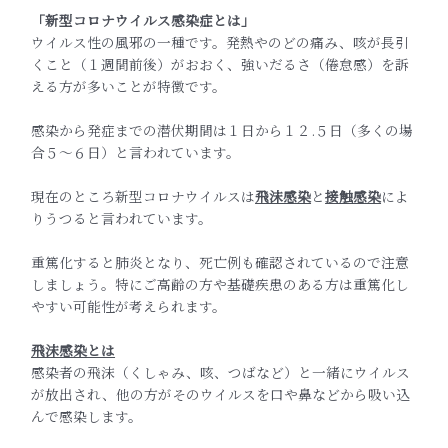
「新型コロナウイルス感染症とは」
ウイルス性の風邪の一種です。発熱やのどの痛み、咳が長引
くこと（１週間前後）がおおく、強いだるさ（倦怠感）を訴
える方が多いことが特徴です。
感染から発症までの潜伏期間は１日から１２.５日（多くの場
合５〜６日）と言われています。
現在のところ新型コロナウイルスは
飛沫感染
と
接触感染
によ
りうつると言われています。
重篤化すると肺炎となり、死亡例も確認されているので注意
しましょう。特にご高齢の方や基礎疾患のある方は重篤化し
やすい可能性が考えられます。
飛沫感染とは
感染者の飛沫（くしゃみ、咳、つばなど）と一緒にウイルス
が放出され、他の方がそのウイルスを口や鼻などから吸い込
んで感染します。