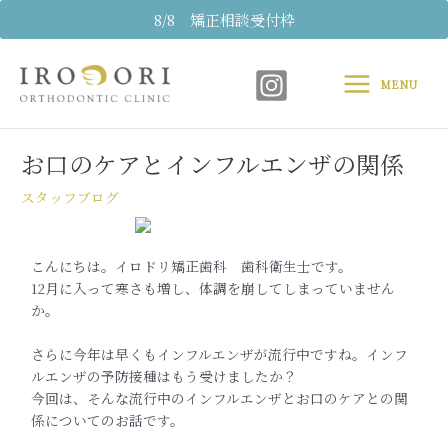
内
8/8 矯正相談受付枠
容
Main
を
ス
MENU
Menu
キ
Post
ッ
navigation
プ
お口のケアとインフルエンザの関係
スタッフブログ
こんにちは。イロドリ矯正歯科 歯科衛生士です。
12月に入って寒さも増し、体調を崩してしまっていません
か。
さらに今年は早くもインフルエンザが流行中ですね。インフ
ルエンザの予防接種はもう受けましたか？
今回は、そんな流行中のインフルエンザとお口のケアとの関
係についてのお話です。