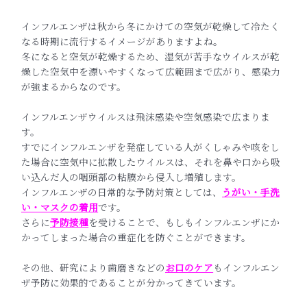
インフルエンザは秋から冬にかけての空気が乾燥して冷たく
なる時期に流行するイメージがありますよね。
冬になると空気が乾燥するため、湿気が苦手なウイルスが乾
燥した空気中を漂いやすくなって広範囲まで広がり、感染力
が強まるからなのです。
インフルエンザウイルスは飛沫感染や空気感染で広まりま
す。
すでにインフルエンザを発症している人がくしゃみや咳をし
た場合に空気中に拡散したウイルスは、それを鼻や口から吸
い込んだ人の咽頭部の粘膜から侵入し増殖します。
インフルエンザの日常的な予防対策としては、
うがい・手洗
い・マスクの着用
です。
さらに
予防接種
を受けることで、もしもインフルエンザにか
かってしまった場合の重症化を防ぐことができます。
その他、研究により歯磨きなどの
お口のケア
もインフルエン
ザ予防に効果的であることが分かってきています。