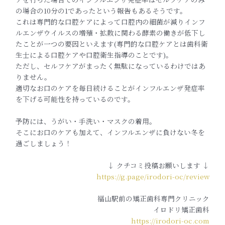
の場合の10分の1であったという報告もあるそうです。
これは専門的な口腔ケアによって口腔内の細菌が減りインフ
ルエンザウイルスの増殖・拡散に関わる酵素の働きが低下し
たことが一つの要因といえます(専門的な口腔ケアとは歯科衛
生士による口腔ケアや口腔衛生指導のことです)。
ただし、セルフケアがまったく無駄になっているわけではあ
りません。
適切なお口のケアを毎日続けることがインフルエンザ発症率
を下げる可能性を持っているのです。
予防には、うがい・手洗い・マスクの着用。
そこにお口のケアも加えて、インフルエンザに負けない冬を
過ごしましょう！
↓ クチコミ投稿お願いします ↓
https://g.page/irodori-oc/review
福山駅前の矯正歯科専門クリニック
イロドリ矯正歯科
https://irodori-oc.com