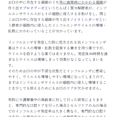
お口の中に存在する細菌のうち
特に歯周病にかかわる細菌
が
作り出す
プロテアーゼ
というたんぱく質分解酵素が、インフ
ルエンザウイルスがヒトの細胞に侵入する手助けをし、同じ
くお口の中に存在する細菌が作り出す
ノイラミニダーゼ
とい
う酵素が細胞内に侵入したインフルエンザウイルスの増殖・
拡散にかかわっていることが分かっています。
インフルエンザを発症した際に処方される抗インフルエンザ
薬はウイルスの増殖・拡散を阻害する働きを持つ薬ですが、
ウイルスを殺すような薬ではありません。発症後48時間を過
ぎるとウイルスは増殖しきって効果がなくなってしまいま
す。
そのためお口の中が不潔な状態だとインフルエンザに感染し
やすく、ウイルスも増殖しやすい環境になってしまうので、
まずはインフルエンザウイルスが細胞内に侵入し増殖するこ
とを少しでも抑えるためにもお口のケアが欠かせません。
実際に介護療養中の高齢者に対して行った研究によります
と、専門的な口腔ケアを行った場合とセルフケアのみの場合
でのインフルエンザ発症率は大きく異なり、専門的な口腔ケ
アを行った場合でのインフルエンザ発症率はセルフケアのみ