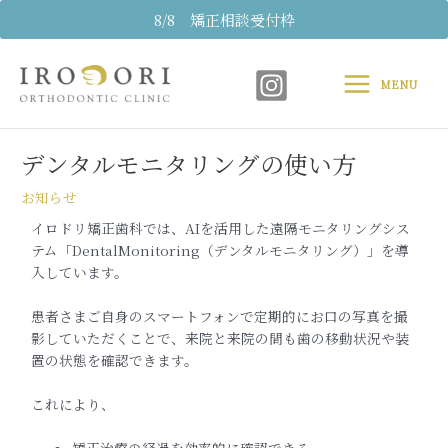
内
8/8 矯正相談受付枠
容
Main
を
ス
MENU
Menu
キ
Post
ッ
navigation
プ
デンタルモニタリングの使い方
お知らせ
イロドリ矯正歯科では、AIを活用した遠隔モニタリングシス
テム「DentalMonitoring（デンタルモニタリング）」を導
入しています。
患者さまご自身のスマートフォンで定期的にお口の写真を撮
影していただくことで、来院と来院の間も歯の移動状況や装
置の状態を確認できます。
これにより、
矯正治療の経過を効率的に確認できる