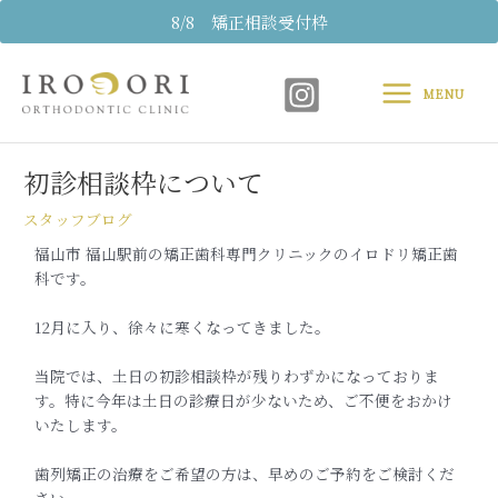
内
8/8 矯正相談受付枠
容
Main
を
ス
MENU
Menu
キ
Post
ッ
navigation
プ
初診相談枠について
スタッフブログ
福山市 福山駅前の矯正歯科専門クリニックのイロドリ矯正歯
科です。
12月に入り、徐々に寒くなってきました。
当院では、土日の初診相談枠が残りわずかになっておりま
す。特に今年は土日の診療日が少ないため、ご不便をおかけ
いたします。
歯列矯正の治療をご希望の方は、早めのご予約をご検討くだ
さい。