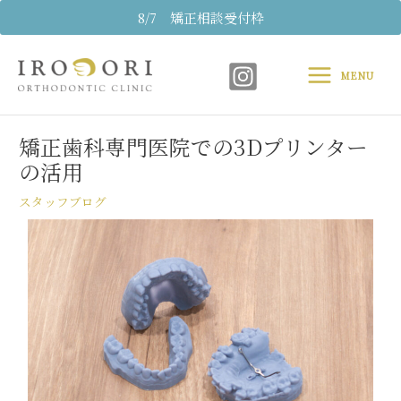
内
8/7 矯正相談受付枠
容
Main
を
ス
MENU
Menu
キ
Post
ッ
navigation
プ
矯正歯科専門医院での3Dプリンター
の活用
スタッフブログ