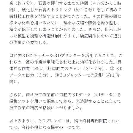
業（約５分）、石膏が硬化するまでの時間（４５分から１時
間）、硬化した石膏のトリミング（約１０分）をして初めて
歯科技工作業を開始することができました。その作業の間に
様々な材料を用いるために、微小な収縮や膨張を繰り返し、
精度が低下してしまうことがありました。さらに、出来上が
った模型も複雑な構造は崩れやすく、装置製作において追加
の作業が必要でした。
口腔内３Dスキャナーや３Dプリンターを活用することで、こ
れらの一連の作業が単純化された上に効率化されました。具
体的な作業工程は、① 口腔内スキャン（３〜７分）、② ３D
データの出力（３分）、③３Dプリンターで光造形（約１時
間）。
さらに、歯科技工作業前に口腔内３Dデータ（stlデータ）を
編集ソフトを用いて編集してから、光造形することによって
技工作業の精度が格段に上がりました。
以上のように、３Dプリンターは、矯正歯科専門医院におい
ては、今後必須となる機材の一つです。