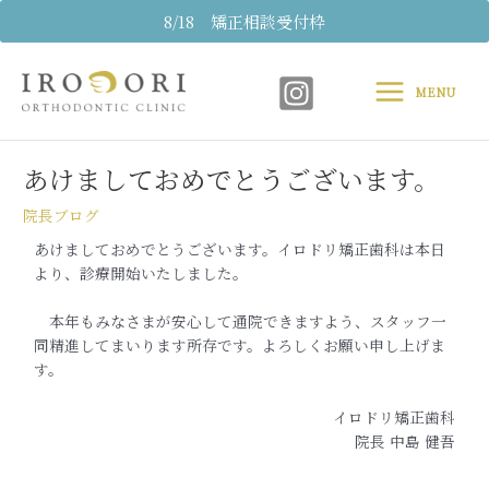
内
8/18 矯正相談受付枠
容
Main
を
ス
MENU
Menu
キ
Post
ッ
navigation
プ
あけましておめでとうございます。
院長ブログ
あけましておめでとうございます。イロドリ矯正歯科は本日
より、診療開始いたしました。
本年もみなさまが安心して通院できますよう、スタッフ一
同精進してまいります所存です。よろしくお願い申し上げま
す。
イロドリ矯正歯科
院長 中島 健吾