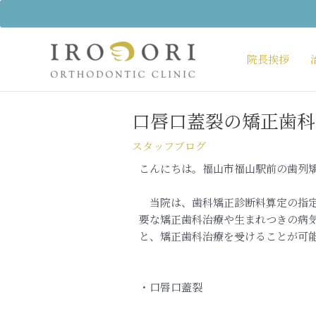
内
容
を
ス
院長挨拶
キ
Post
ッ
navigation
プ
口唇口蓋裂の矯正歯科
スタッフブログ
こんにちは。福山市福山駅前の歯列
当院は、歯科矯正診断料算定の指定
要な矯正歯科治療や生まれつきの病
と、矯正歯科治療を受けることが可
・口唇口蓋裂