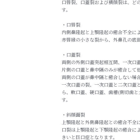
口唇裂、口蓋裂および横顔裂は、ど
す。
・口唇裂
内側鼻隆起と上顎隆起の癒合不全に
赤唇縁の小さな裂から、外鼻孔の底
・口蓋裂
両側の外側口蓋突起相互間、一次口
片側の口蓋と鼻中隔のみが癒合して
両側の口蓋が鼻中隔と癒合しない場
一次口蓋の裂、一次口蓋と二次口蓋
ら、軟口蓋、硬口蓋、歯槽(側切歯と
す。
・斜顔面裂
上顎隆起と外側鼻隆起との癒合不全
口裂は上顎隆起と下顎隆起の癒合に
きいと巨口症となります。