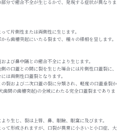
の部分で癒合不全が生じるかで
、発現する症状が異なりま
よって片側性または両側性に生
じます。
部から歯槽突起にいたる裂まで
、種々の様相を呈します。
蓋および鼻中隔との癒合不全に
より生じます。
他側の口蓋との間に裂を生じた
場合には片側性口蓋裂に、
合に
は両側性口蓋裂となります。
との裂および二次口蓋の裂に分
類され、軽度の口蓋垂裂か
犬
歯間の歯槽突起)の全域にわたる完全口蓋裂までありま
により生じ、裂は上唇、鼻、眼
瞼、眼窩に及びます。
よって形成されますが、口裂が
異常に小さいと小口症、大