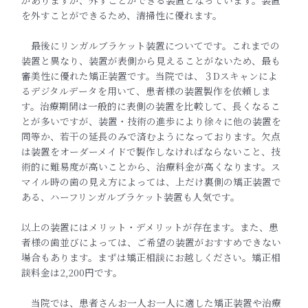
がありますが、
外すことができる装置となっています。装置
を外すことができるため、清掃性に優れます。
最後にリンガルブラケット装置についてです。これまでの
装置と異なり、装置が表側から見えることがないため、最も
審美性に優れた矯正装置です。当院では、３Dスキャンによ
るデジタルデータを用いて、患者様の装置製作を依頼しま
す。治療期間は一般的に表側の装置を比較して、長くなるこ
とが多いですが、装置・技術の進歩により徐々に他の装置を
同等か、若干の延長のみで済むようになっております。欠点
は装置をオーダーメイドで製作しなければならないこと、技
術的に難易度が高いことから、治療料金が高くなります。ス
マイル時の歯の見え方によっては、上だけ裏側の矯正装置で
ある、ハーフリンガルブラケット装置も人気です。
以上の装置にはメリット・デメリットが存在ます。また、患
者様の歯並びによっては、ご希望の装置がおすすめできない
場合もあります。まずは矯正相談にお越しください。矯正相
談料金は2,200円です。
‎ 当院では、患者さんお一人お一人に適した矯正装置や治療