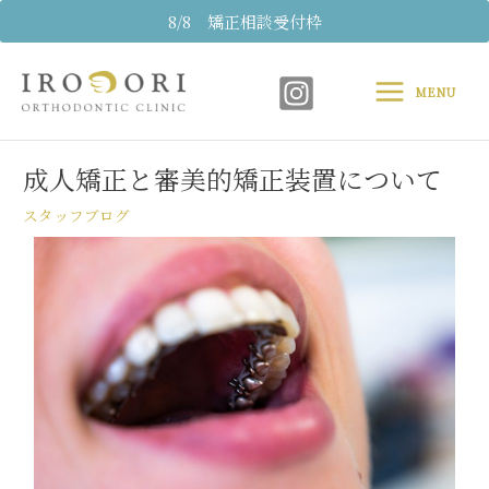
内
8/8 矯正相談受付枠
容
Main
を
ス
MENU
Menu
キ
Post
ッ
navigation
プ
成人矯正と審美的矯正装置について
スタッフブログ