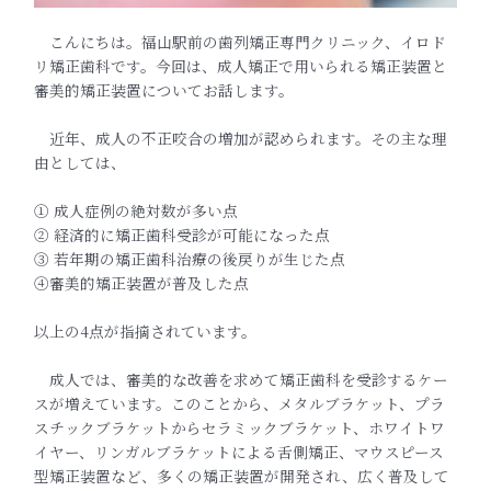
‎‎ こんにちは。福山駅前の歯列矯正専門クリニック、
イロド
リ矯正歯科です。今回は、
成人矯正で用いられる矯正装置と
審美的矯正装置についてお話しま
す。
‎ 近年、成人の不正咬合の増加が認められます。
その主な理
由としては、
① 成人症例の絶対数が多い点
② 経済的に矯正歯科受診が可能になった点
③ 若年期の矯正歯科治療の後戻りが生じた点
④審美的矯正装置が普及した点
以上の4点が指摘されています。
‎ 成人では、
審美的な改善を求めて矯正歯科を受診するケー
スが増えています。
このことから、メタルブラケット、プラ
スチックブラケットからセラミックブラケット、ホワイトワ
イヤー、リンガルブラケットによる舌側矯正、マウスピース
型矯正装置など、
多くの矯正装置が開発され、広く普及して