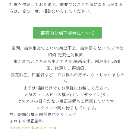
計画を提案しており
ます。歯並びのことで気になる点がある
方は、ぜひ一度、
相談にいらしてください。
審美的な矯正装置について
歯列、歯が生えてこない;萌出不全、歯が足らない;先天性欠
如歯,先天性欠損歯、
歯が変なところから生えてきた;異所萌出、歯が多い;過剰
歯、後戻り、再治療、
顎変形症、口蓋裂など）でお悩みの方がいらっしゃいました
ら、
まずは相談だけでもお気軽にお越しください。
人気のマウスピース矯正(インビザライン)や、
オススメの目立たない矯正装置もご用意しています。
スタッフ一同お待ちしています。
福山駅前の矯正歯科専門クリニック
イロドリ矯正歯科
https://irodori-oc.com