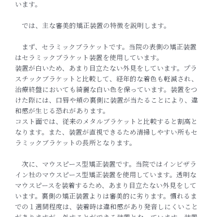
います。
‎ では、主な審美的矯正装置の特徴を説明します。
‎ まず、セラミックブラケットです。当院の表側の矯正装置
はセラミックブラケット装置を使用しています。
装置が白いため、あまり目立たない外見をしています。プラ
スチックブラケットと比較して、経年的な着色も軽減され、
治療終盤においても綺麗な白い色を保っています。装置をつ
けた際には、口唇や頬の裏側に装置が当たることにより、
違
和感が生じる恐れがあります。
コスト面では、
従来のメタルブラケットと比較すると割高と
なります。また、
装置が直視できるため清掃しやすい所もセ
ラミックブラケットの長
所となります。
‎ 次に、マウスピース型矯正装置です。当院ではインビザラ
イン社のマウスピース型矯正装置を使用しています。透明な
マウスピースを装着するため、
あまり目立たない外見をして
います。裏側の矯正装置よりは審美的に劣ります。慣れるま
での１週間程度は、装着時は違和感があり発音しにくいこと