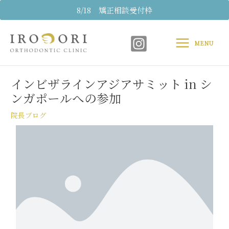
内
8/18 矯正相談受付枠
容
Main
を
ス
MENU
Menu
キ
Post
ッ
navigation
プ
インビザラインアジアサミット in シ
ンガポールへの参加
院長ブログ