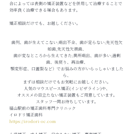
合によっては表側の矯正装置などを併用して治療することで
効率良く治療できる場合もあります。
矯正相談だけでも、お越しください。
歯列、歯が生えてこない;萌出不全、歯が足らない;先天性欠
如歯,先天性欠損歯、
歯が変なところから生えてきた;異所萌出、歯が多い;過剰
歯、後戻り、再治療、
顎変形症、口蓋裂など）でお悩みの方がいらっしゃいました
ら、
まずは相談だけでもお気軽にお越しください。
人気のマウスピース矯正(インビザライン)や、
オススメの目立たない矯正装置もご用意しています。
スタッフ一同お待ちしています。
福山駅前の矯正歯科専門クリニック
イロドリ矯正歯科
https://irodori-oc.com