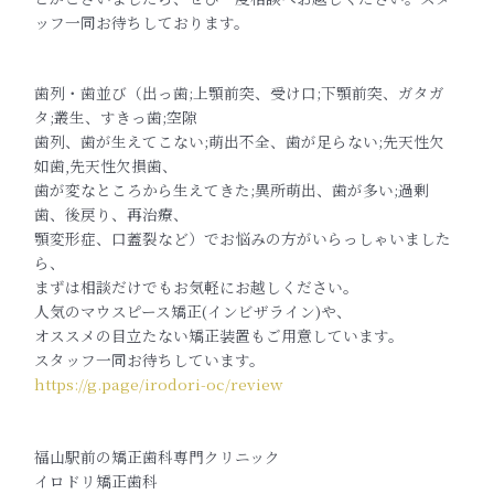
ッフ一同お待ちしております。
歯列・歯並び（出っ歯;上顎前突、受け口;下顎前突、ガタガ
タ;叢生、すきっ歯;空隙
歯列、歯が生えてこない;萌出不全、歯が足らない;先天性欠
如歯,先天性欠損歯、
歯が変なところから生えてきた;異所萌出、歯が多い;過剰
歯、後戻り、再治療、
顎変形症、口蓋裂など）でお悩みの方がいらっしゃいました
ら、
まずは相談だけでもお気軽にお越しください。
人気のマウスピース矯正(インビザライン)や、
オススメの目立たない矯正装置もご用意しています。
スタッフ一同お待ちしています。
https://g.page/irodori-oc/review
福山駅前の矯正歯科専門クリニック
イロドリ矯正歯科