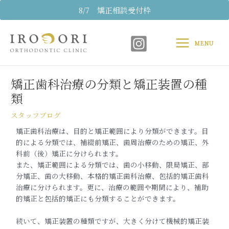
内
8/7 矯正相談受付枠
容
Main
を
ス
MENU
Menu
キ
Post
ッ
navigation
プ
矯正歯科治療の分類と矯正装置の種
類
スタッフブログ
矯正歯科治療は、目的と矯正範囲により分類ができます。目
的による分類では、補綴前矯正、歯周治療のための矯正、外
科前（後）矯正に分けられます。
また、矯正範囲による分類では、歯の小移動、限局矯正、部
分矯正、歯の大移動、本格的矯正歯科治療、包括的矯正歯科
治療に分けられます。更に、治療の範囲や期間により、補助
的矯正と包括的矯正にも分類することができます。
続いて、矯正装置の種類ですが、大きく分けて機械的矯正装