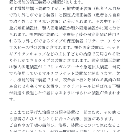
置と機能的矯正装置の2種類があります。
まず機械的矯正装置ですが、可撤式矯正装置（患者さん自身
で取り外しができる装置）と固定式矯正装置（患者さん自身
で取り外しができない装置）に分けられます。その中でも可
撤式矯正装置は、顎内固定装置か顎外固定装置かに更に分け
られます。顎内固定装置は、治療終了後の保定期間に使用さ
れる取り外しができるタイプの保定装置（リテーナー）やマ
ウスピース型の装置が含まれます。顎外固定装置は、ヘッド
ギアやチンキャップなどの主に子どもの治療で使用される取
り外しができるタイプの装置が含まれます。固定式矯正装置
は顎内固定装置が主でリンガルアーチや急速拡大装置、当院
でも使用しているマルチブラケット装置などがあります。次
に、機能的矯正装置ですが、咬合挙上板と呼ばれる奥歯の噛
み合わせを高くする装置や、アクチバトールと呼ばれる下顎
が前進や後退した位置になるように作られた装置が含まれま
す。
ここまでに挙げた治療の分類や装置は一部のため、その他に
も患者さんひとりひとりに合った治療、装置があります。
ご自身やお子様の歯並び、治療、装置にについて気になるこ
とがございましたら、ぜひ一度相談へお越しください。スタ