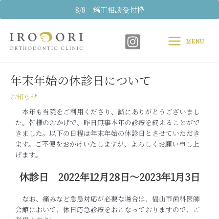
内
8/8 矯正相談受付枠
容
Main
を
ス
MENU
Menu
キ
Post
ッ
navigation
プ
年末年始の休診日について
お知らせ
本年も当院をご利用くださり、誠にありがとうございまし
た。皆様のおかげで、昨日無事本年の診療を終えることがで
きました。以下の日程は年末年始の休診日とさせていただき
ます。ご不便をおかけいたしますが、よろしくお願い申し上
げます。
休診日 2022年12月28日〜2023年1月3日
なお、痛みなど急患対応が必要な場合は、福山市歯科医師
会館において、休日応急診療をおこなっておりますので、ご