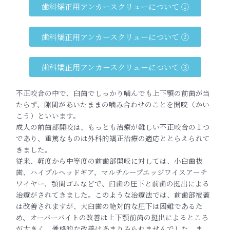
歯科矯正用アンカースクリューについて ①
歯科矯正用アンカースクリューについて ②
歯科矯正用アンカースクリューについて ③
不正咬合の中で、臼歯でしっかり噛んでも上下顎の前歯が当
たらず、隙間があいたま
まの噛み合わせのことを開咬（かい
こう）といいます。
成人の前歯部開咬は、もっとも治療が難しい不正咬合の１つ
であり
、重篤なものは外科的矯正治療の適応ととらえられて
きました。
従来、軽度から中等度の前歯部開咬に対しては、小臼歯抜
歯、ハイ
プルヘッドギア、マルチループエッジワイスアーチ
ワイヤー、顎間ゴムなどで、臼歯の圧下と前歯の挺出による
治療がされてきました
。このような治療法では、前歯部被蓋
は改善されますが、大臼歯の
絶対的な圧下は困難であるた
め、オーバーバイトの改善は上下顎前
歯の挺出によるところ
が大きく、骨格的な改善はあまりみられませ
んでした。ま