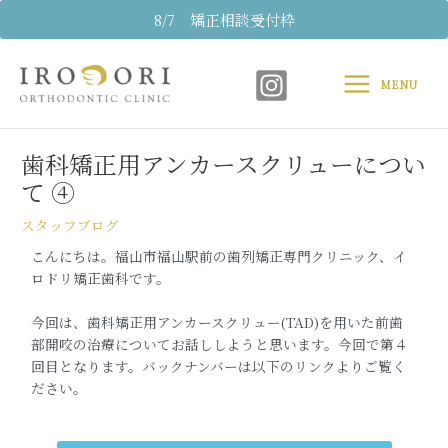
内
8/7 矯正相談受付枠
容
Main
を
ス
MENU
Menu
キ
Post
ッ
navigation
プ
歯科矯正用アンカースクリューについ
て ④
スタッフブログ
こんにちは。福山市福山駅前の歯列矯正専門クリニック、イ
ロドリ
矯正歯科です。
今回は、歯科矯正用アンカースクリュー(TAD)を用いた前歯
部
開咬の治療についてお話ししようと思います。今回で第４
回目となります。バックナンバーは以下のリンクよりご覧く
ださい。