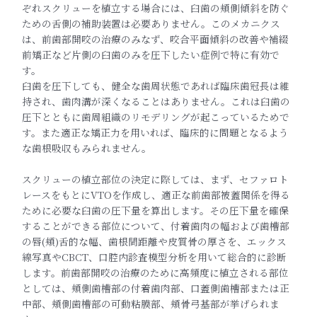
ぞれスクリューを植立する場合には、臼歯
の頬側傾斜を防ぐ
ための舌側の補助装置は必要ありません。このメ
カニクス
は、前歯部開咬の治療のみなず、咬合平面傾斜の改善や補
綴
前矯正など片側の臼歯のみを圧下したい症例で特に有効で
す。
臼歯を圧下しても、健全な歯周状態であれば臨床歯冠長は維
持され
、歯肉溝が深くなることはありません。これは臼歯の
圧下とともに
歯周組織のリモデリングが起こっているためで
す。
また適正な矯正力を用いれば、臨床的に問題となるよう
な歯根吸収
もみられません。
スクリューの植立部位の決定に際しては、まず、セファロト
レース
をもとにVTOを作成し、適正な前歯部被蓋関係を得る
ために必要
な臼歯の圧下量を算出します。
その圧下量を確保
することができる部位について、付着歯肉の幅お
よび歯槽部
の唇(頬)舌的な幅、歯根間距離や皮質骨の厚さを、
エックス
線写真やCBCT、口腔内診査模型分析を用いて総合的に
診断
します。前歯部開咬の治療のために高頻度に植立される部位
と
しては、頬側歯槽部の付着歯肉部、口蓋側歯槽部または正
中部、頬
側歯槽部の可動粘膜部、頬骨弓基部が挙げられま