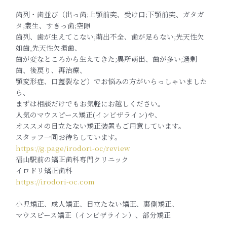
歯列・歯並び（出っ歯;上顎前突、受け口;下顎前突、ガタガ
タ;叢生、すきっ歯;空隙
歯列、歯が生えてこない;萌出不全、歯が足らない;先天性欠
如歯,先天性欠損歯、
歯が変なところから生えてきた;異所萌出、歯が多い;過剰
歯、後戻り、再治療、
顎変形症、口蓋裂など）でお悩みの方がいらっしゃいました
ら、
まずは相談だけでもお気軽にお越しください。
人気のマウスピース矯正(インビザライン)や、
オススメの目立たない矯正装置もご用意しています。
スタッフ一同お待ちしています。
https://g.page/irodori-oc/review
福山駅前の矯正歯科専門クリニック
イロドリ矯正歯科
https://irodori-oc.com
小児矯正、成人矯正、目立たない矯正、裏側矯正、
マウスピース矯正（インビザライン）、部分矯正