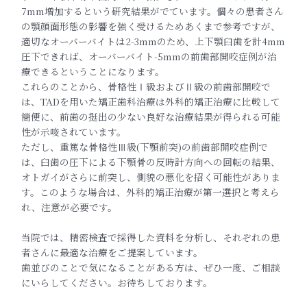
7mm増加すると
いう研究結果がでています。個々の患者さん
の顎顔面形態の影響を
強く受けるためあくまで参考ですが、
適切なオーバーバイトは2-
3mmのため、上下顎臼歯を計4mm
圧下できれば、オーバーバイト-5mmの前歯部開咬症例が治
療で
きるということになります。
これらのことから、骨格性Ⅰ級およびⅡ級の前歯部開咬で
は、TA
Dを用いた矯正歯科治療は外科的矯正治療に比較して
簡便に、前歯
の挺出の少ない良好な治療結果が得られる可能
性が示唆されていま
す。
ただし、重篤な骨格性Ⅲ級(下顎前突)の前歯部開咬症例で
は、臼
歯の圧下による下顎骨の反時計方向への回転の結果、
オトガイがさ
らに前突し、側貌の悪化を招く可能性がありま
す。このような場合
は、外科的矯正治療が第一選択と考えら
れ、注意が必要です。
当院では、精密検査で採得した資料を分析し、それぞれの患
者さん
に最適な治療をご提案しています。
歯並びのことで気になることがある方は、ぜひ一度、ご相談
にいら
してください。お待ちしております。