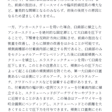
た、前歯の挺出は、ガミースマイルや臨床的歯冠長の
増大な
ど、審美的な問題となるのみならず、術後の後戻りの原因と
なるため望ましくありません。
一方、アンカースクリューを用いた場合、臼歯部に植立した
アンカ
ースクリューを絶対的な固定源として大臼歯を圧下す
ることで、
下顎骨を反時計方向に回転させ、前歯の挺出なく
被蓋を改善し、さ
らに顔貌の改善をはかることが可能です。
頬側歯槽部の付着歯肉部
に植立する例であると、臼歯部のみ
をセクショナルアーチでレベリ
ングした後に臼歯部頬側へス
クリューを植立し、エラスティックチ
ェーンを用いて臼歯を
圧下します。このときの注意点として、頬側
からの圧下力に
よって起こる臼歯の頬側傾斜を防ぐため、第一大臼
歯の口蓋
側あるいは舌側にリンガルアーチ、トランスパラタルアー
チ、クワドヘリックスなどを装着する必要があります。ま
た、付着
歯肉の幅が狭い症例でスクリューを付着歯肉部に植
立すると、スク
リューヘッドがアーチワイヤーやブラケット
に近接することがあり
ますが、この場合はアーチワイヤーを
咬合面側にベンディングし、
スクリューヘッドとの距離を大
きくすることで圧下力を付与できま
す。頬側と口蓋側にそれ