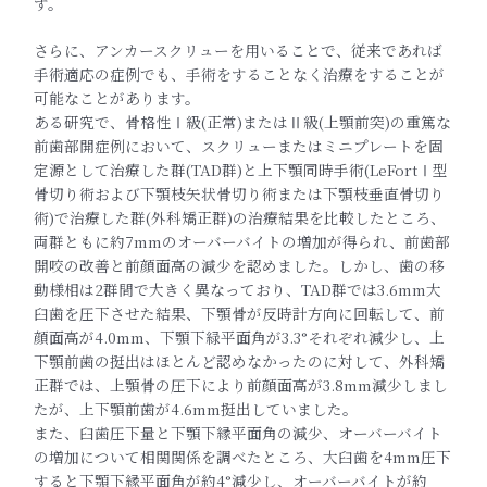
す。
さらに、アンカースクリューを用いることで、従来であれば
手術適
応の症例でも、手術をすることなく治療をすることが
可能なことが
あります。
ある研究で、骨格性Ⅰ級(正常)またはⅡ級(上顎前突)の重篤な
前歯部開症例において、スクリューまたはミニプレートを固
定源と
して治療した群(TAD群)と上下顎同時手術(LeFortⅠ型
骨切り術および下顎枝矢状骨切り術または下顎枝垂直骨切り
術)で
治療した群(外科矯正群)の治療結果を比較したところ、
両群とも
に約7mmのオーバーバイトの増加が得られ、前歯部
開咬の改善と
前顔面高の減少を認めました。しかし、歯の移
動様相は2群間で大
きく異なっており、TAD群では3.6mm大
臼歯を圧下させた結
果、下顎骨が反時計方向に回転して、前
顔面高が4.0mm、
下顎下緑平面角が3.3°それぞれ減少し、上
下顎前歯の挺出はほ
とんど認めなかったのに対して、外科矯
正群では、
上顎骨の圧下により前顔面高が3.8mm減少しまし
たが、
上下顎前歯が4.6mm挺出していました。
また、臼歯圧下量と下顎下縁平面角の減少、オーバーバイト
の増加
について相関関係を調べたところ、大臼歯を4mm圧下
すると下顎
下縁平面角が約4°減少し、オーバーバイトが約