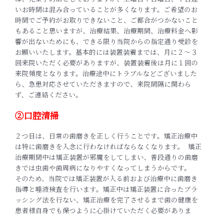
いお時間は混み合っていることが多くなります。ご希望のお
時間でご予約がお取りできないこと、ご都合がつかないこと
もあること思いますが、治療結果、治療期間、治療料金へ影
響が出ないためにも、できる限り当院からの指定通り受診を
お願いいたします。基本的には装置装着までは、月に２〜３
回来院いただく必要がありますが、装置装着後は月に１回の
来院頻度となります。治療途中にトラブルなどございました
ら、急患対応させていただきますので、来院間隔に関わら
ず、ご連絡ください。
②口腔清掃
２つ目は、日常の歯磨きを正しく行うことです。矯正治療中
は特に歯磨きを入念に行わなければならなくなります。 矯正
治療期間中は矯正装置が邪魔をしてしまい、普段通りの歯磨
きでは虫歯や歯周病になりやすくなってしまうからです。
そのため、当院では矯正装置が入る前および治療中に歯磨き
指導と唾液検査を行います。矯正中は矯正装置に合ったブラ
ッシング法を行ない、矯正治療を完了させるまで歯の健康を
患者様自身でも保つように心掛けていただく必要がありま