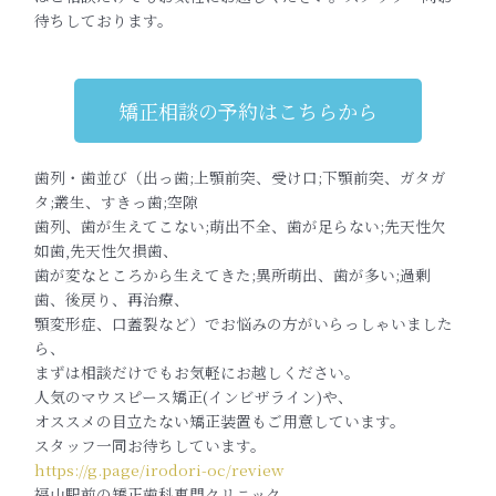
待ちしております。
矯正相談の予約はこちらから
歯列・歯並び（出っ歯;上顎前突、受け口;下顎前突、ガタガ
タ;叢生、すきっ歯;空隙
歯列、歯が生えてこない;萌出不全、歯が足らない;先天性欠
如歯,先天性欠損歯、
歯が変なところから生えてきた;異所萌出、歯が多い;過剰
歯、後戻り、再治療、
顎変形症、口蓋裂など）でお悩みの方がいらっしゃいました
ら、
まずは相談だけでもお気軽にお越しください。
人気のマウスピース矯正(インビザライン)や、
オススメの目立たない矯正装置もご用意しています。
スタッフ一同お待ちしています。
https://g.page/irodori-oc/review
福山駅前の矯正歯科専門クリニック