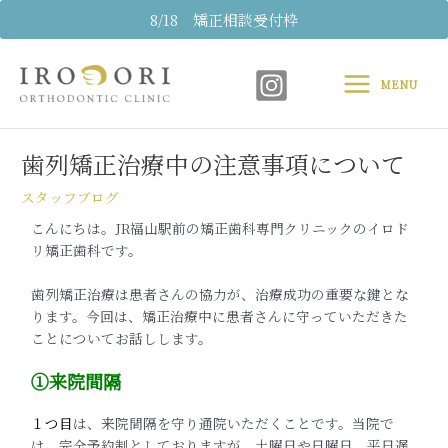
内
8/18 矯正相談受付枠
容
Main
を
ス
MENU
Menu
キ
Post
ッ
navigation
プ
歯列矯正治療中の注意事項について
スタッフブログ
こんにちは。JR福山駅前の矯正歯科専門クリニックのイロド
リ矯正歯科です。
歯列矯正治療は患者さんの協力が、治療成功の重要な鍵とな
ります。今回は、矯正治療中に患者さんに守っていただきた
ことについてお話しします。
①来院間隔
１つ目
は、来院間隔を守り通院いただくことです。当院で
は、完全予約制としておりますが、土曜日や日曜日、平日遅