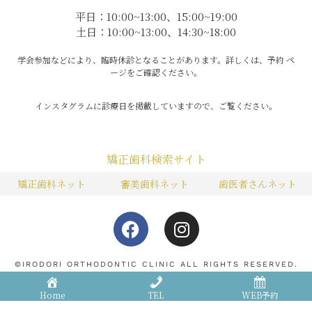
平日：10:00~13:00、15:00~19:00
土日：10:00~13:00、14:30~18:00
学会参加などにより、臨時休診となることがあります。詳しくは、予約 ペ
ージをご確認ください。
インスタグラムに診療日を掲載していますので、ご覧ください。
矯正歯科検索サイト
矯正歯科ネット
審美歯科ネット
歯医者さんネット
F
I
a
n
c
s
e
t
©IRODORI ORTHODONTIC CLINIC ALL RIGHTS RESERVED.
b
a
Home
TEL
WEB予約
矯正歯科治療の一般的なリスクと限界について
o
g