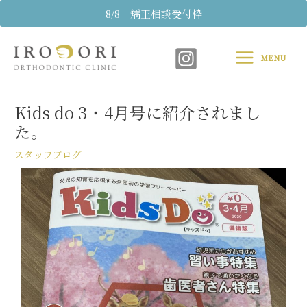
内
8/8 矯正相談受付枠
容
Main
を
ス
MENU
Menu
キ
Post
ッ
navigation
プ
Kids do 3・4月号に紹介されまし
た。
スタッフブログ