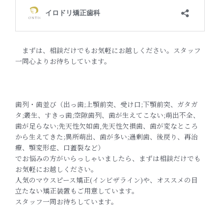
まずは、相談だけでもお気軽にお越しください。スタッフ
一同心よりお待ちしています。
歯列・歯並び（出っ歯;上顎前突、受け口;下顎前突、ガタガ
タ;叢生、すきっ歯;空隙歯列、歯が生えてこない;萌出不全、
歯が足らない;先天性欠如歯,先天性欠損歯、歯が変なところ
から生えてきた;異所萌出、歯が多い;過剰歯、後戻り、再治
療、顎変形症、口蓋裂など）
でお悩みの方がいらっしゃいましたら、まずは相談だけでも
お気軽にお越しください。
人気のマウスピース矯正(インビザライン)や、オススメの目
立たない矯正装置もご用意しています。
スタッフ一同お待ちしています。