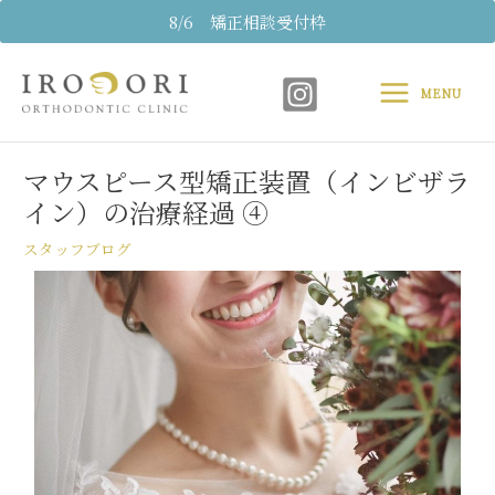
内
8/6 矯正相談受付枠
容
Main
を
ス
MENU
Menu
キ
Post
ッ
navigation
プ
マウスピース型矯正装置（インビザラ
イン）の治療経過 ④
スタッフブログ