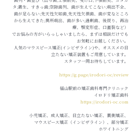
歯列・歯並び（出っ歯;上顎前突、受け口;下顎前突、ガタガ
タ;叢生、すきっ歯;空隙歯列、歯が生えてこない;萌出不全、
歯が足らない;先天性欠如歯,先天性欠損歯、歯が変なところ
から生えてきた;異所萌出、歯が多い;過剰歯、後戻り、再治
療、顎変形症、口蓋裂など）
でお悩みの方がいらっしゃいましたら、まずは相談だけでも
お気軽にお越しください。
人気のマウスピース矯正(インビザライン)や、オススメの目
立たない矯正装置もご用意しています。
スタッフ一同お待ちしています。
https://g.page/irodori-oc/review
福山駅前の矯正歯科専門クリニック
イロドリ矯正歯科
https://irodori-oc.com
小児矯正、成人矯正、目立たない矯正、裏側矯正、
マウスピース矯正（インビザライン）、部分矯正
ホワイトニング