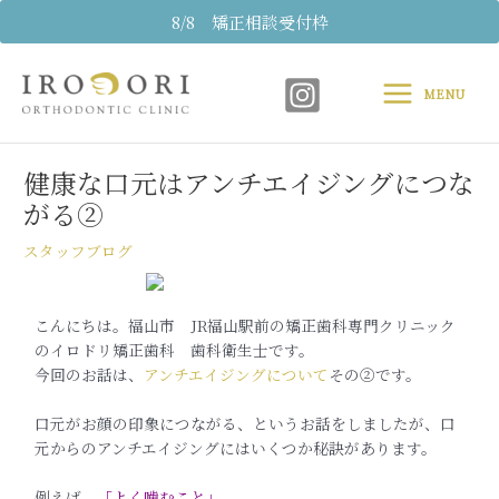
内
8/8 矯正相談受付枠
容
Main
を
ス
MENU
Menu
キ
Post
ッ
navigation
プ
健康な口元はアンチエイジングにつな
がる②
スタッフブログ
こんにちは。福山市 JR福山駅前の矯正歯科専門クリニック
のイロドリ矯正歯科 歯科衛生士です。
今回のお話は、
アンチエイジングについて
その②です。
口元がお顔の印象につながる、というお話をしましたが、口
元からのアンチエイジングにはいくつか秘訣があります。
例えば、
「よく噛むこと」
。