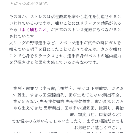
トにもつながります。
そのほか、ストレスは活性酸素を増やし老化を促進させると
いわれているのですが、噛むことにはリラックス効果がある
ため
「よく噛むこと」
が日常のストレス発散にもつながると
されています。
大リーグの野球選手など、スポーツ選手が試合の時にガムを
噛んでいる様子を目にしたことはありませんか。ガムを噛む
ことで心身をリラックスさせ、選手自身がベストの運動能力
を発揮させる効果を実感しているからなのです。
歯列・歯並び（出っ歯;上顎前突、受け口;下顎前突、ガタガ
タ;叢生、すきっ歯;空隙歯列、歯が生えてこない;萌出不全、
歯が足らない;先天性欠如歯,先天性欠損歯、歯が変なところ
から生えてきた;異所萌出、歯が多い;過剰歯、後戻り、再治
療、顎変形症、口蓋裂など）
でお悩みの方がいらっしゃいましたら、まずは相談だけでも
お気軽にお越しください。