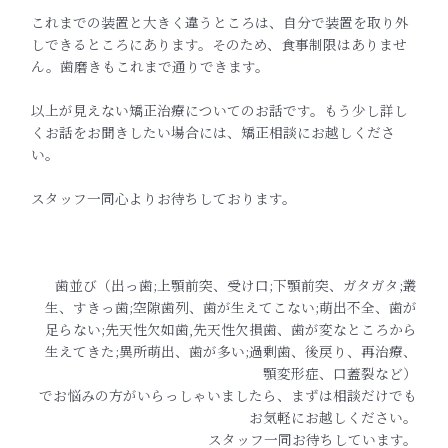
これまでの装置と大きく違うところは、自分で装置を取り外
しできるところにあります。そのため、食事制限はありませ
ん。歯磨きもこれまで通りできます。
以上が見えない矯正治療についてのお話です。もう少し詳し
くお話をお聞きしたい場合には、矯正相談にお越しくださ
い。
スタッフ一同心よりお待ちしております。
歯並び（出っ歯;上顎前突、受け口;下顎前突、ガタガタ;叢
生、すきっ歯;空隙歯列、歯が生えてこない;萌出不全、歯が
足らない;先天性欠如歯,先天性欠損歯、歯が変なところから
生えてきた;異所萌出、歯が多い;過剰歯、後戻り、再治療、
顎変形症、口蓋裂など）
でお悩みの方がいらっしゃいましたら、まずは相談だけでも
お気軽にお越しください。
スタッフ一同お待ちしています。