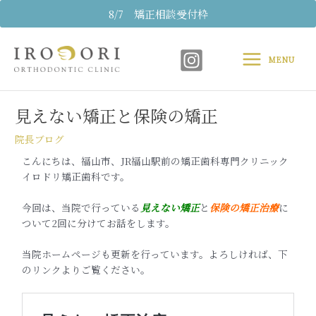
内
8/7 矯正相談受付枠
容
Main
を
ス
MENU
Menu
キ
Post
ッ
navigation
プ
見えない矯正と保険の矯正
院長ブログ
こんにちは、福山市、JR福山駅前の矯正歯科専門クリニック
イロドリ矯正歯科です。
今回は、当院で行っている
見えない矯正
と
保険の矯正治療
に
ついて2回に分けてお話をします。
当院ホームページも更新を行っています。よろしければ、下
のリンクよりご覧ください。