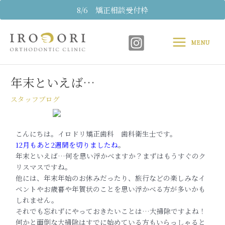
内
8/6 矯正相談受付枠
容
Main
を
ス
MENU
Menu
キ
Post
ッ
navigation
プ
年末といえば…
スタッフブログ
こんにちは。イロドリ矯正歯科 歯科衛生士です。
12月もあと2週間を切りましたね
。
年末といえば…何を思い浮かべますか？まずはもうすぐのク
リスマスですね。
他には、年末年始のお休みだったり、旅行などの楽しみなイ
ベントやお歳暮や年賀状のことを思い浮かべる方が多いかも
しれません。
それでも忘れずにやっておきたいことは…大掃除ですよね！
何かと面倒な大掃除はすでに始めている方もいらっしゃると