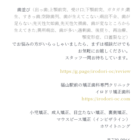
歯並び
（出っ歯;上顎前突、受け口;下顎前突、ガタガタ;叢
生、すきっ歯;空隙歯列、歯が生えてこない;萌出不全、歯が
足らない;先天性欠如歯,先天性欠損歯、歯が変なところから
生えてきた;異所萌出、歯が多い;過剰歯、後戻り、再治療、
顎変形症、口蓋裂など）
でお悩みの方がいらっしゃいましたら、まずは相談だけでも
お気軽にお越しください。
スタッフ一同お待ちしています。
https://g.page/irodori-oc/review
福山駅前の矯正歯科専門クリニック
イロドリ矯正歯科
https://irodori-oc.com
小児矯正、成人矯正、目立たない矯正、裏側矯正、
マウスピース矯正（インビザライン）
ホワイトニング
〒720-0066