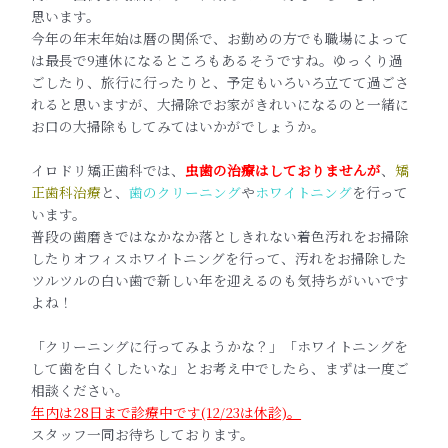
思います。
今年の年末年始は暦の関係で、お勤めの方でも職場によって
は最長で9連休になるところもあるそうですね。ゆっくり過
ごしたり、旅行に行ったりと、予定もいろいろ立てて過ごさ
れると思いますが、大掃除でお家がきれいになるのと一緒に
お口の大掃除もしてみてはいかがでしょうか。
イロドリ矯正歯科では、
虫歯の治療はしておりませんが
、
矯
正歯科治療
と、
歯のクリーニング
や
ホワイトニング
を行って
います。
普段の歯磨きではなかなか落としきれない着色汚れをお掃除
したりオフィスホワイトニングを行って、汚れをお掃除した
ツルツルの白い歯で新しい年を迎えるのも気持ちがいいです
よね！
「クリーニングに行ってみようかな？」「ホワイトニングを
して歯を白くしたいな」とお考え中でしたら、まずは一度ご
相談ください。
年内は28日まで診療中です(12/23は
休診)
。
スタッフ一同お待ちしております。