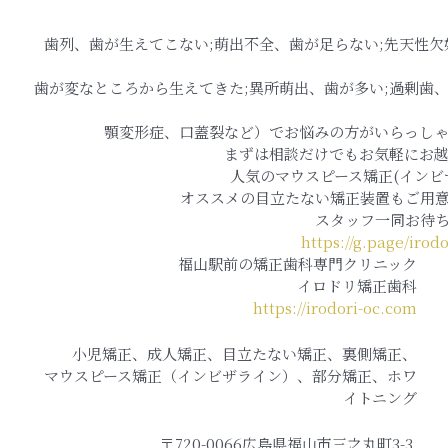
歯列、歯が生えてこない;萌出不全、歯が足らない;先天性欠
歯が変なところから生えてきた;異所萌出、歯が多い;過剰歯
顎変形症、口蓋裂など）でお悩みの方がいらっし
まずは相談だけでもお気軽にお
人気のマウスピース矯正(インビ
オススメの目立たない矯正装置もご用
スタッフ一同お待
https://g.page/irod
福山駅前の矯正歯科専門クリニック
イロドリ矯正歯科
https://irodori-oc.com
小児矯正、成人矯正、目立たない矯正、裏側矯正、
マウスピース矯正（インビザライン）、部分矯正、ホワ
イトニング
〒720-0066広島県福山市三之丸町3-3