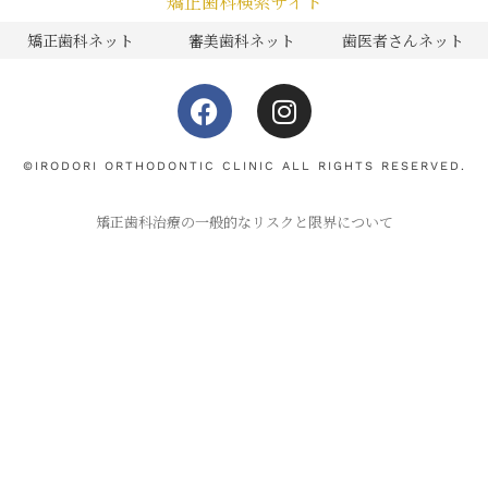
矯正歯科検索サイト
矯正歯科ネット
審美歯科ネット
歯医者さんネット
F
I
a
n
c
s
e
t
©IRODORI ORTHODONTIC CLINIC ALL RIGHTS RESERVED.
b
a
矯正歯科治療の一般的なリスクと限界について
o
g
o
r
k
a
m