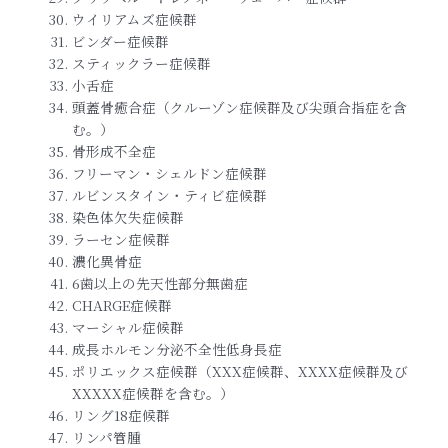
ウイリアムズ症候群
ビンダー症候群
スティックラー症候群
小舌症
頭蓋骨癒合症（クルーゾン症候群及び尖頭合指症を含
む。）
骨形成不全症
フリーマン・シェルドン症候群
ルビンスタイン・ティビ症候群
染色体欠失症候群
ラーセン症候群
濃化異骨症
6歯以上の先天性部分無歯症
CHARGE症候群
マーシャル症候群
成長ホルモン分泌不全性低身長症
ポリエックス症候群（XXX症候群、XXXX症候群及び
XXXXX症候群を含む。）
リング18症候群
リンパ管腫