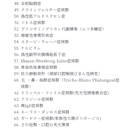
全前脳胞症
クラインフェルター症候群
偽性低アルドステロン症
ソトス症候群
グリコサミノグリカン代謝障害（ムコ多糖症）
線維性骨異形成症
スタージ・ウェーバ症候群
ケルビズム
偽性副甲状腺機能低下症
Ekman-Westborg-Julin症候群
常染色体重複症候群
巨大静脈奇形（頸部口腔咽頭びまん性病変）
毛 ・鼻・指節症候群（Tricho Rhino Phalangeal症
候群）
クリッペル・ファイル症候群(先天性頸椎癒合症)
アラジール症候群
高IgE症候群
エーラス・ダンロス症候群
ガードナー症候群(家族性大腸ポリポージス)
その他顎・口腔の先天異常