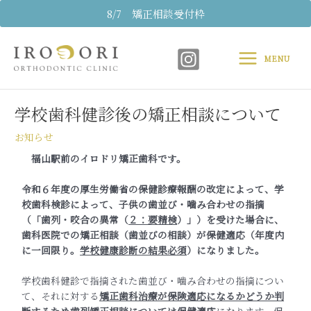
内
8/7 矯正相談受付枠
容
Main
を
ス
MENU
Menu
キ
Post
ッ
navigation
プ
学校歯科健診後の矯正相談について
お知らせ
福山駅前のイロドリ矯正歯科です。
令和６年度の厚生労働省の保健診療報酬の改定によって、学
校歯科検診によって、子供の歯並び・噛み合わせの指摘
（「歯列・咬合の異常（
２：要精検
）」）を受けた場合に、
歯科医院での矯正相談（歯並びの相談）が保健適応（年度内
に一回限り。
学校健康診断の結果必須
）になりました。
学校歯科健診で指摘された歯並び・噛み合わせの指摘につい
て、それに対する
矯正歯科治療が保険適応になるかどうか判
断するため歯列矯正相談については保健適応
になります。保