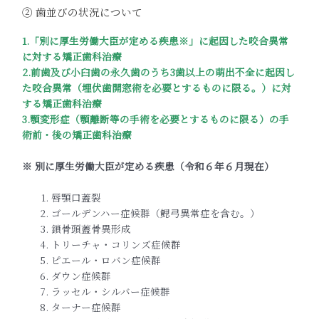
② 歯並びの状況について
1.「別に厚生労働大臣が定める疾患※」に起因した咬合異常
に対する矯正歯科治療
2.前歯及び小臼歯の永久歯のうち3歯以上の萌出不全に起因し
た咬合異常（埋伏歯開窓術を必要とするものに限る。）に対
する矯正歯科治療
3.顎変形症（顎離断等の手術を必要とするものに限る）の手
術前・後の矯正歯科治療
※ 別に厚生労働大臣が定める疾患（令和６年６月現在）
唇顎口蓋裂
ゴールデンハー症候群（鰓弓異常症を含む。）
鎖骨頭蓋骨異形成
トリーチャ・コリンズ症候群
ピエール・ロバン症候群
ダウン症候群
ラッセル・シルバー症候群
ターナー症候群