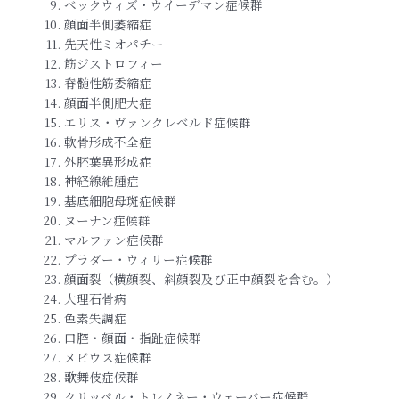
ベックウィズ・ウイーデマン症候群
顔面半側萎縮症
先天性ミオパチー
筋ジストロフィー
脊髄性筋委縮症
顔面半側肥大症
エリス・ヴァンクレベルド症候群
軟骨形成不全症
外胚葉異形成症
神経線維腫症
基底細胞母斑症候群
ヌーナン症候群
マルファン症候群
プラダー・ウィリー症候群
顔面裂（横顔裂、斜顔裂及び正中顔裂を含む。）
大理石骨病
色素失調症
口腔・顔面・指趾症候群
メビウス症候群
歌舞伎症候群
クリッペル・トレノネー・ウェーバー症候群