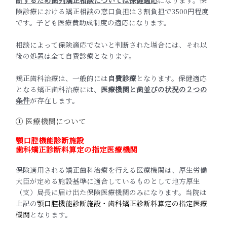
険診療における矯正相談の窓口負担は３割負担で3500円程度
です。子ども医療費助成制度の適応になります。
相談によって保険適応でないと判断された場合には、それ以
後の処置は全て自費診療となります。
矯正歯科治療は、一般的には
自費診療
となります。保健適応
となる矯正歯科治療には、
医療機関と歯並びの状況の２つの
条件
が存在します。
① 医療機関について
顎口腔機能診断施設
歯科矯正診断料算定の指定医療機関
保険適用される矯正歯科治療を行える医療機関は、厚生労働
大臣が定める施設基準に適合しているものとして地方厚生
（支）局長に届け出た保険医療機関のみになります。当院は
上記の
顎口腔機能診断施設・
歯科矯正診断料算定の指定医療
機関
となります。