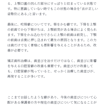
る、上顎口蓋の凹んだ部分にすっぽ
りと収まっている状態で
す。特に意識していない時でもこの状態の
場合を｢舌が正しい
姿勢位にある｣と言います。
最後に、咬唇癖についてです。唇をかむ癖です。下唇を上顎
の前歯でかむ下唇が
ちは、上顎前突がある場合によく見られ
ます。下唇をかみ込む力で
さらに上顎の前歯は前突し、下顎
の前歯は舌側に押し込まれて叢生
の原因となります。この力
は歯だけでなく骨格にも悪影響を与える
ことがあるため、改
善が必要です。
矯正歯科治療は、歯並びを治すだけではなく、歯並びに影響
を与える口腔習癖の改善も重要です。歯並びだけ改善して
も、口腔習癖が残っていると、せっかく治療した歯並びが、
再発することが多いです。
ここまでお話したような癖があり、今後の歯並びについて心
配があ
る保護者の方や現在の歯並びについて気になることが