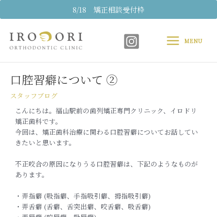
内
8/18 矯正相談受付枠
容
Main
を
ス
MENU
Menu
キ
Post
ッ
navigation
プ
口腔習癖について ②
スタッフブログ
こんにちは。福山駅前の歯列矯正専門クリニック、イロドリ
矯正歯
科です。
今回は、矯正歯科治療に関わる口腔習癖についてお話してい
きたいと思います。
不正咬合の原因になりうる口腔習癖は、下記のようなものが
ありま
す。
・弄指癖 (吸指癖、手指吸引癖、拇指吸引癖)
・弄舌癖 (舌癖、舌突出癖、咬舌癖、吸舌癖)