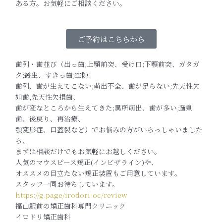
ある方。
お気軽にご相談ください。
ご予約はこちらから
歯列・歯並び（出っ歯;上顎前突、受け口;下顎前突、ガタガ
タ;叢生、すきっ歯;空隙
歯列、歯が生えてこない;萌出不全、歯が足らない;先天性欠
如歯,先天性欠損歯、
歯が変なところから生えてきた;異所萌出、歯が多い;過剰
歯、後戻り、再治療、
顎変形症、口蓋裂など）でお悩みの方がいらっしゃいました
ら、
まずは相談だけでもお気軽にお越しください。
人気のマウスピース矯正(インビザライン)や、
オススメの目立たない矯正装置もご用意しています。
スタッフ一同お待ちしています。
https://g.page/irodori-oc/review
福山駅前の矯正歯科専門クリニック
イロドリ矯正歯科