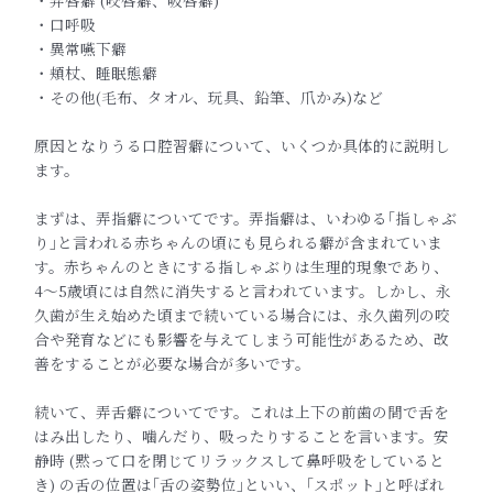
・弄唇癖 (咬唇癖、吸唇癖)
・口呼吸
・異常嚥下癖
・頬杖、睡眠態癖
・その他(毛布、タオル、玩具、鉛筆、爪かみ)など
原因となりうる口腔習癖について、いくつか具体的に説明し
ます。
まずは、弄指癖についてです。弄指癖は、いわゆる｢指しゃぶ
り｣
と言われる赤ちゃんの頃にも見られる癖が含まれていま
す。赤ちゃ
んのときにする指しゃぶりは生理的現象であり、
4〜5歳頃には自
然に消失すると言われています。しかし、永
久歯が生え始めた頃ま
で続いている場合には、永久歯列の咬
合や発育などにも影響を与え
てしまう可能性があるため、
改
善をすることが必要な場合が多いです。
続いて、弄舌癖についてです。これは上下の前歯の間で舌を
はみ出したり、噛ん
だり、吸ったりすることを言います。安
静時 (黙って口を閉じてリ
ラックスして鼻呼吸をしていると
き) の舌の位置は｢舌の姿勢位｣
といい、｢スポット｣と呼ばれ