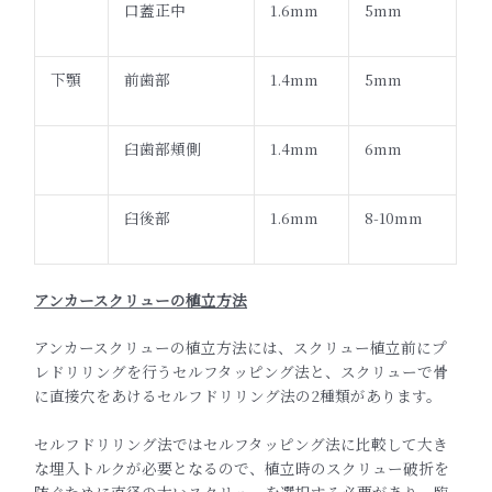
口蓋正中
1.6mm
5mm
下顎
前歯部
1.4mm
5mm
臼歯部頬側
1.4mm
6mm
臼後部
1.6mm
8-10mm
アンカースクリューの植立方法
アンカースクリューの植立方法には、
スクリュー植立前にプ
レドリリングを行うセルフタッピング法と、
スクリューで骨
に直接穴をあけるセルフドリリング法の2種類があ
ります。
セルフドリリング法ではセルフタッピング法に比較して大き
な埋入
トルクが必要となるので、
植立時のスクリュー破折を