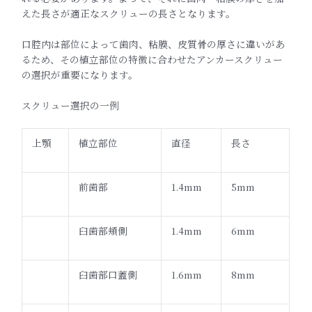
えた長さが適正なスクリューの長さとなります。
口腔内は部位によって歯肉、粘膜、
皮質骨の厚さに違いがあ
るため、
その植立部位の特徴に合わせたアンカースクリュー
の選択が重要に
なります。
スクリュー選択の一例
上顎
植立部位
直径
長さ
前歯部
1.4mm
5mm
臼歯部頬側
1.4mm
6mm
臼歯部口蓋側
1.6mm
8mm