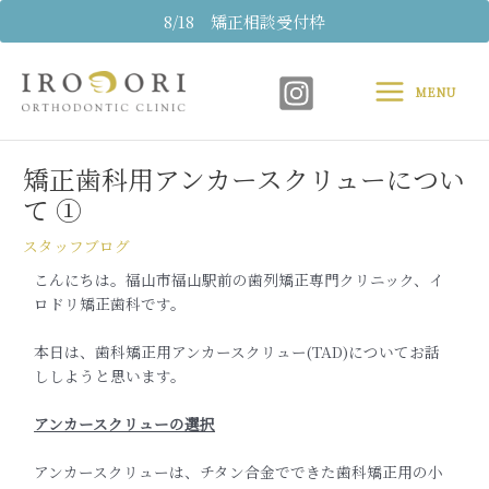
内
8/18 矯正相談受付枠
容
Main
を
ス
MENU
Menu
キ
Post
ッ
navigation
プ
矯正歯科用アンカースクリューについ
て ①
スタッフブログ
こんにちは。福山市福山駅前の歯列矯正専門クリニック、
イ
ロドリ矯正歯科です。
本日は、歯科矯正用アンカースクリュー(TAD)についてお話
し
しようと思います。
アンカースクリューの選択
アンカースクリューは、
チタン合金でできた歯科矯正用の小