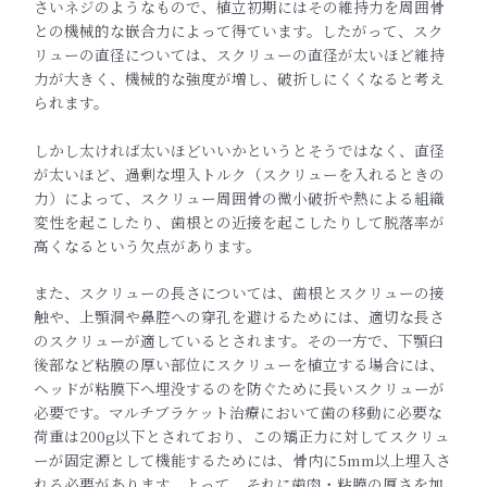
さいネジのようなもので、
植立初期にはその維持力を周囲骨
との機械的な嵌合力によって得て
います。したがって、スク
リューの直径については、
スクリューの直径が太いほど維持
力が大きく、
機械的な強度が増し、破折しにくくなると考え
られます。
しかし太ければ太いほどいいかというとそうではなく、
直径
が太いほど、過剰な埋入トルク（スクリューを入れるときの
力）によって、
スクリュー周囲骨の微小破折や熱による組織
変性を起こしたり、
歯根との近接を起こしたりして脱落率が
高くなる
という欠点があります。
また、スクリューの長さについては、歯根とスクリューの接
触や、
上顎洞や鼻腔への穿孔を避けるためには、適切な長さ
のスクリューが適しているとされます。その一方で、
下顎臼
後部など粘膜の厚い部位にスクリューを植立する場合には、
ヘッドが粘膜下へ埋没するのを防ぐために長いスクリューが
必要で
す。マルチブラケット治療において歯の移動に必要な
荷重は200
g以下とされており、
この矯正力に対してスクリュ
ーが固定源として機能するためには、
骨内に5mm以上埋入さ
れる必要があります。よって、
それに歯肉・
粘膜の厚さを加