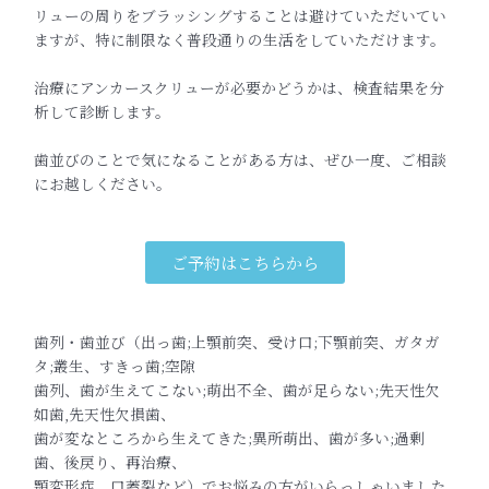
リューの周りをブラッシングすることは避けていただいてい
ま
すが、特に制限なく普段通りの生活をしていただけます。
治療にアンカースクリューが必要かどうかは、
検査結果を分
析して診断します。
歯並びのことで気になることがある方は、ぜひ一度、
ご相談
にお越しください。
ご予約はこちらから
歯列・歯並び（出っ歯;上顎前突、受け口;下顎前突、ガタガ
タ;叢生、すきっ歯;空隙
歯列、歯が生えてこない;萌出不全、歯が足らない;先天性欠
如歯,先天性欠損歯、
歯が変なところから生えてきた;異所萌出、歯が多い;過剰
歯、後戻り、再治療、
顎変形症、口蓋裂など）でお悩みの方がいらっしゃいました