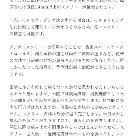
防ぐために直径の太いスクリューを選択
する必要があり、臨
床的には直径1.4mm以上のスクリューが推
奨されます。
一方、セルフタッピング法を用いる場合は、
セルドリリング
法に比較して埋入トルクが小さくなるため、
細いスクリュー
の植立も可能です。
アンカースクリューを使用することで、
抜歯スペースのコン
トロールや、
歯列全体の遠心移動や臼歯部の圧下など、
従来
の方法では治療の効果が患者さんの協力度に依存したり、
難
しかったりした治療が、
予測性が高く治療ができるようにな
ります。
歯茎にネジを刺して痛くないのかなと思われる方もいらっし
ゃるか
と思いますが、当院では表面麻酔、
浸潤麻酔としっか
り時間をおいて麻酔を効かせてから植立します。植立時に多
少の圧迫感はありますが、
麻酔のとき以外には痛みは感じま
せん。スクリュー自体は数分で埋入完了します。当日は少し
痛みがあることがありますので、痛み止めを処方しますが、
翌日以降は痛み止めを服用される方はほとんどいません。ス
クリュー埋入後、一週間程度はかたいものを食べたり、
スク