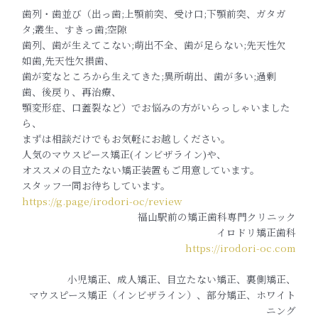
歯列・歯並び（出っ歯;上顎前突、受け口;下顎前突、ガタガ
タ;叢生、すきっ歯;空隙
歯列、歯が生えてこない;萌出不全、歯が足らない;先天性欠
如歯,先天性欠損歯、
歯が変なところから生えてきた;異所萌出、歯が多い;過剰
歯、後戻り、再治療、
顎変形症、口蓋裂など）でお悩みの方がいらっしゃいました
ら、
まずは相談だけでもお気軽にお越しください。
人気のマウスピース矯正(インビザライン)や、
オススメの目立たない矯正装置もご用意しています。
スタッフ一同お待ちしています。
https://g.page/irodori-oc/review
福山駅前の矯正歯科専門クリニック
イロドリ矯正歯科
https://irodori-oc.com
小児矯正、成人矯正、目立たない矯正、裏側矯正、
マウスピース矯正（インビザライン）、部分矯正、ホワイト
ニング