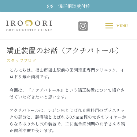
内
8/8 矯正相談受付枠
容
Main
を
ス
MENU
Menu
キ
Post
ッ
navigation
プ
矯正装置のお話（アクチバトール）
スタッフブログ
こんにちは。福山市福山駅前の歯列矯正専門クリニック、イ
ロドリ
矯正歯科です。
今回は、『アクチバトール』という矯正装置につ
いて紹介さ
せていただきたいと思います。
アクチバトールは、レジン床とよばれる歯科用のプラスチッ
クの部
分と、誘導線とよばれる0.9mm程の太さのワイヤーか
らなる取
り外し式の装置で、主に混合歯列期のお子さんの矯
正歯科治療で使
います。