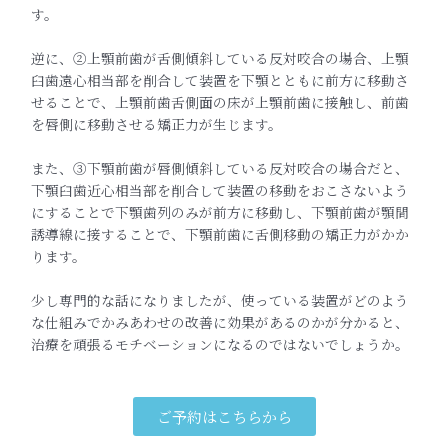
す。
逆に、②上顎前歯が舌側傾斜している反対咬合の場合、上顎
臼歯遠
心相当部を削合して装置を下顎とともに前方に移動さ
せることで、
上顎前歯舌側面の床が上顎前歯に接触し、前歯
を唇側に移動させる
矯正力が生じます。
また、③下顎前歯が唇側傾斜している反対咬合の場合だと、
下顎臼
歯近心相当部を削合して装置の移動をおこさないよう
にすることで
下顎歯列のみが前方に移動し、下顎前歯が顎間
誘導線に接すること
で、下顎前歯に舌側移動の矯正力がかか
ります。
少し専門的な話になりましたが、使っている装置がどのよう
な仕組み
でかみあわせの改善に効果があるのかが分かると、
治療を頑張るモ
チベーションになるのではないでしょうか。
ご予約はこちらから