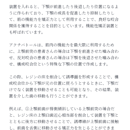
装置を入れると、下顎が前進したり後退したり位置になるよ
う
に作られており、下顎の成長を促進したり抑制したりし
て、筋の機
能力を矯正力として利用することで、良好な咬合
関係を獲得するこ
とを目的としています。機能性矯正装置と
も呼ばれています。
アクチバトールは、筋肉の機能力を最大限に利用するため
に、上顎前
突の患者さんの場合は下顎を前進させた噛み合わ
せ、反対咬合の患者さんの場
合は下顎を後退させた噛み合わ
せ、構成咬合位という特殊な下顎の位置で作成
します。
この際、レジンの床を削合して誘導面を形成することで、構
成咬合
位から下顎が元の位置に戻ろうとするときに、下顎だ
けでなく装置
を移動させることも可能となり、その結果、装
置を介した歯の移動
も行うことができます。
例えば、①上顎前歯が唇側傾斜している上顎前突の場合だ
と、レジ
ン床の上顎臼歯近心相当部を削合して装置を下顎と
とともに後方に
移動させることで、誘導線が上顎前歯に接触
し、前歯を舌側に移動
させる矯正力を生じることができま