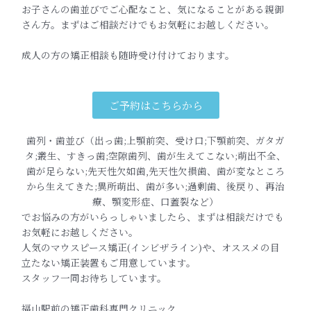
お子さんの歯並びでご心配なこと、
気になることがある親御
さん方。
まずはご相談だけでもお気軽にお越しください。
成人の方の矯正相談も随時受け付けております。
ご予約はこちらから
歯列・歯並び（出っ歯;上顎前突、受け口;下顎前突、ガタガ
タ;叢生、すきっ歯;空隙歯列、歯が生えてこない;萌出不全、
歯が足らない;先天性欠如歯,先天性欠損歯、歯が変なところ
から生えてきた;異所萌出、歯が多い;過剰歯、後戻り、再治
療、顎変形症、口蓋裂など）
でお悩みの方がいらっしゃいましたら、まずは相談だけでも
お気軽にお越しください。
人気のマウスピース矯正(インビザライン)や、オススメの目
立たない矯正装置もご用意しています。
スタッフ一同お待ちしています。
福山駅前の矯正歯科専門クリニック