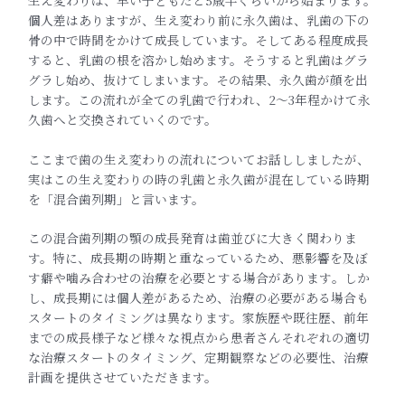
個人差はありますが、生え変わり前に永久歯は、
乳歯の下の
骨の中で時間をかけて成長しています。
そしてある程度成長
すると、乳歯の根を溶かし始めます。
そうすると乳歯はグラ
グラし始め、抜けてしまいます。その結果、
永久歯が顔を出
します。この流れが全ての乳歯で行われ、2〜3年
程かけて永
久歯へと交換されていくのです。
ここまで歯の生え変わりの流れについてお話ししましたが、
実はこの生え変わりの時の乳歯と永久歯が混在している時期
を「
混合歯列期」と言います。
この混合歯列期の顎の成長発育は歯並びに大きく関わりま
す。
特に、成長期の時期と重なっているため、
悪影響を及ぼ
す癖や噛み合わせの治療を必要とする場合があります
。しか
し、成長期には個人差があるため、
治療の必要がある場合も
スタートのタイミングは異なります。
家族歴や既往歴、
前年
までの成長様子など様々な視点から患者さんそれぞれの適切
な
治療スタートのタイミング、定期観察などの必要性、
治療
計画を提供させていただきます。