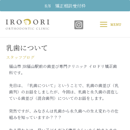
内
8/8 矯正相談受付枠
容
Main
を
ス
MENU
Menu
キ
Post
ッ
navigation
プ
乳歯について
スタッフブログ
福山市 JR福山駅前の歯並び専門クリニック イロドリ矯正歯
科
です。
先日は、「乳歯について」ということで、乳歯の歯並び（乳
歯列）
のお話をしましたが、今回は、
乳歯と永久歯の混在し
ている歯並び（混合歯列）
についてのお話をします。
突然ですが、
みなさんは乳歯から永久歯への生え変わりの仕
組みを知っていますか？？？
生え変わりは、早い子どもだと5歳半ぐらいから始まります。