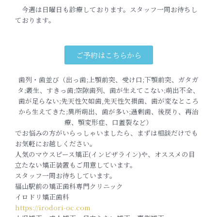
今週は日曜日も診療しております。スタッフ一同お待ちし
ております。
ご予約はこちらから
歯列・歯並び（出っ歯;上顎前突、受け口;下顎前突、ガタガ
タ;叢生、すきっ歯;空隙歯列、歯が生えてこない;萌出不全、
歯が足らない;先天性欠如歯,先天性欠損歯、歯が変なところ
から生えてきた;異所萌出、歯が多い;過剰歯、後戻り、再治
療、顎変形症、口蓋裂など）
でお悩みの方がいらっしゃいましたら、まずは相談だけでも
お気軽にお越しください。
人気のマウスピース矯正(インビザライン)や、オススメの目
立たない矯正装置もご用意しています。
スタッフ一同お待ちしています。
福山駅前の矯正歯科専門クリニック
イロドリ矯正歯科
https://irodori-oc.com