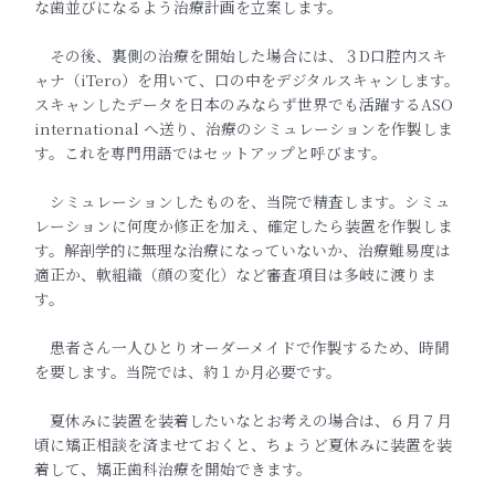
な歯並びになるよう治療計画を立案します。
その後、裏側の治療を開始した場合には、３D口腔内スキ
ャナ（iTero）を用いて、口の中をデジタルスキャンします。
スキャンしたデータを日本のみならず世界でも活躍するASO
international へ送り、治療のシミュレーションを作製しま
す。これを専門用語ではセットアップと呼びます。
シミュレーションしたものを、当院で精査します。シミュ
レーションに何度か修正を加え、確定したら装置を作製しま
す。解剖学的に無理な治療になっていないか、治療難易度は
適正か、軟組織（顔の変化）など審査項目は多岐に渡りま
す。
患者さん一人ひとりオーダーメイドで作製するため、時間
を要します。当院では、約１か月必要です。
夏休みに装置を装着したいなとお考えの場合は、６月７月
頃に矯正相談を済ませておくと、ちょうど夏休みに装置を装
着して、矯正歯科治療を開始できます。