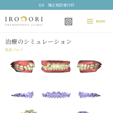
内
8/8 矯正相談受付枠
容
Main
を
ス
MENU
Menu
キ
Post
ッ
navigation
プ
治療のシミュレーション
院長ブログ