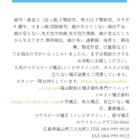
歯列・歯並び（出っ歯;上顎前突、受け口;下顎前突、ガタガ
タ;叢生、すきっ歯;空隙歯列、歯が生えてこない;萌出不全、
歯が足らない;先天性欠如歯,先天性欠損歯、歯が変なところ
から生えてきた;異所萌出、歯が多い;過剰歯、後戻り、再治
療、顎変形症、口蓋裂など）
でお悩みの方がいらっしゃいましたら、まずは相談だけでも
お気軽にお越しください。
人気のマウスピース矯正(インビザライン)や、オススメの目
立たない矯正装置もご用意しています。
スタッフ一同お待ちしています。
https://g.page/irodori-
oc/review
福山駅前の矯正歯科専門クリニック
イロドリ矯正歯科
https://irodori-oc.com
小児矯正、成人矯正、目立たない矯
正、裏側矯正、
マウスピース矯正（インビザライン）、部分矯正
ホワイトニング〒720-0066
広島県福山市三之丸町3-3TEL 084-999-9020
FAX 084-999-9022