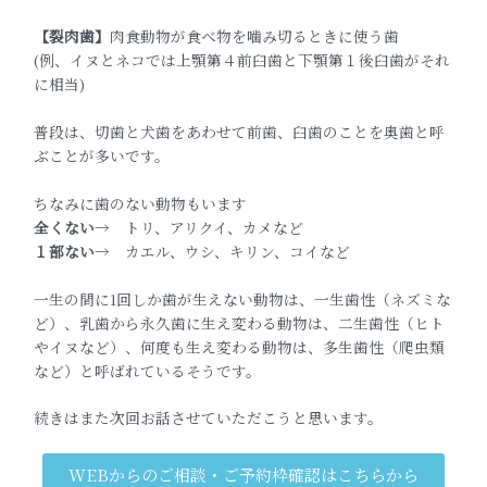
【裂肉歯】
肉食動物が食べ物を噛み切るときに使う歯
(例、イヌとネコでは上顎第４前臼歯と下顎第１後臼歯がそれ
に相当)
普段は、切歯と犬歯をあわせて前歯、臼歯のことを奥歯と呼
ぶことが多いです。
ちなみに歯のない動物もいます
全くない
→ トリ、アリクイ、カメなど
１部ない
→ カエル、ウシ、キリン、コイなど
一生の間に1回しか歯が生えない動物は、一生歯性（ネズミな
ど）、乳歯から永久歯に生え変わる動物は、二生歯性（ヒト
やイヌなど）、何度も生え変わる動物は、多生歯性（爬虫類
など）と呼ばれているそうです。
続きはまた次回お話させていただこうと思います。
WEBからのご相談・ご予約枠確認はこちらから