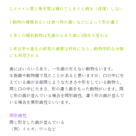
2.エナメル質と象牙質は壊れてしまうと再生（修復）しない
3.動物の種類あるいは食べ物の違いなどによって形が違う
4.多くの哺乳動物は乳歯から永久歯に1回生え変わる
5.考古学や進化の研究の重要な材料になり、動物学的な分類
にも利用される
歯にはいろいろあり、一生歯の生えない動物もいます。
水族館や動物園で見たことがあると思いますが、口の中に生
えている歯が全部同じような大きさや形をしている動物と、
同じ口の中に大きさ、形の違う歯をもった動物がいます。同
じ形の歯が並んでいる場合を同形歯性、違う形の歯が並んで
いる場合を異形歯性といいます。
同形歯性
同じ形をした歯が並んでいる
〈例〉イルカ、ワニなど