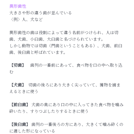
異形歯性
大きさや形の違う歯が並んでいる
〈例〉人、犬など
異形歯性の歯は役割によって違う名前がつけられ、人は切
歯、犬歯、小臼歯、大臼歯と名づけられています。
しかし動物では切歯（門歯ということもある）、犬歯、前臼
歯、後臼歯と呼ばれています。
【切歯】
歯列の一番前にあって、食べ物を口の中へ取り込
む
【犬歯】
切歯の後ろにあり大きく尖っていて、獲物を捕ま
えるときに使う
【前臼歯】
犬歯の奥にあり口の中に入ってきた食べ物を噛み
砕いたり、すりつぶしたりするときに使う
【後臼歯】
歯列の一番後ろの方にあり、大きくて噛み砕くの
に適した形になっている