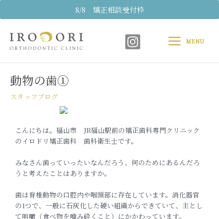
内
8/8 矯正相談受付枠
容
Main
を
ス
MENU
Menu
キ
Post
ッ
navigation
プ
動物の歯①
スタッフブログ
こんにちは。福山市 JR福山駅前の矯正歯科専門クリニック
のイロドリ矯正歯科 歯科衛生士です。
みなさん歯っていったいなんだろう、何のためにあるんだろ
うと考えたことはありますか。
歯は脊椎動物の口腔内や咽頭部に存在しています。消化器官
の1つで、一般に石灰化した硬い組織からできていて、主とし
て咀嚼（食べ物を噛み砕くこと）にかかわっています。