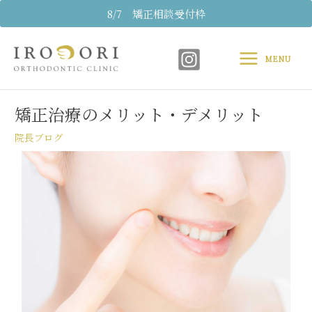
内
8/7 矯正相談受付枠
容
Main
を
ス
MENU
Menu
キ
Post
ッ
navigation
プ
矯正治療のメリット・デメリット
院長ブログ