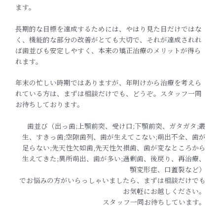
ます。
長期的な目標を達成するためには、やはり見た目だけではな
く、機能的な部分の改善がとても大切で、それが達成されれ
ば歯並びも安定しやすく、本来の矯正治療のメリットが得ら
れます。
年末の忙しい時期ではありますが、年明けから治療を考えら
れている方は、まずは相談だけでも、どうぞ。スタッフ一同
お待ちしております。
歯並び（出っ歯;上顎前突、受け口;下顎前突、ガタガタ;叢
生、すきっ歯;空隙歯列、歯が生えてこない;萌出不全、歯が
足らない;先天性欠如歯,先天性欠損歯、歯が変なところから
生えてきた;異所萌出、歯が多い;過剰歯、後戻り、再治療、
顎変形症、口蓋裂など）
でお悩みの方がいらっしゃいましたら、まずは相談だけでも
お気軽にお越しください。
スタッフ一同お待ちしています。