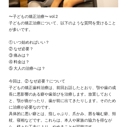
〜子どもの矯正治療〜 vol.2
子どもの矯正治療について、以下のような質問を受けること
が多いです。
① いつ始めればいい？
② なぜ必要？
③ 痛みは？
④ 料金は？
⑤ 大人の治療へは？
今回は、② なぜ必要？について
子どもの矯正歯科治療は、前回お話したとおり、顎や歯の成
長に悪影響のある癖や歯並びを治療します。放置しておく
と、顎が曲がったり、歯が前に出てきたりします。そのため
に治療が必要なのです。
具体的に悪い癖とは、指しゃぶり、爪かみ、唇を噛む癖、頬
杖、寝相などです。これらは、本人や家族の協力を得なが
ら、様々な工夫により、やめることが可能です。