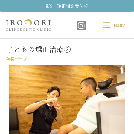
内
8/6 矯正相談受付枠
容
Main
を
ス
MENU
Menu
キ
Post
ッ
navigation
プ
子どもの矯正治療②
院長ブログ